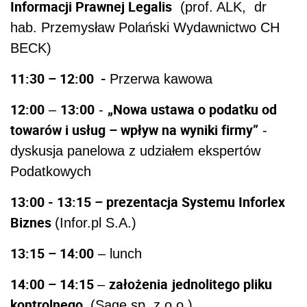
Informacji Prawnej Legalis
(prof. ALK, dr
hab. Przemysław Polański Wydawnictwo CH
BECK)
11:30 – 12:00 -
Przerwa kawowa
12:00
13:00
„Nowa ustawa o podatku od
–
-
towarów i usług – wpływ na wyniki firmy”
-
dyskusja panelowa z udziałem ekspertów
Podatkowych
13:00 - 13:15 – prezentacja Systemu Inforlex
Biznes
(Infor.pl S.A.)
13:15 – 14:00
– lunch
14:00 – 14:15
założenia
jednolitego pliku
–
kontrolnego
(Sage sp. z o.o.)