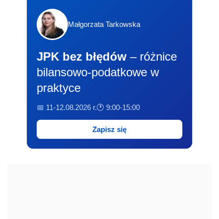
Małgorzata Tarkowska
JPK bez błędów
– różnice
bilansowo-podatkowe w
praktyce
📅 11-12.08.2026 r.
🕐 9:00-15:00
Zapisz się