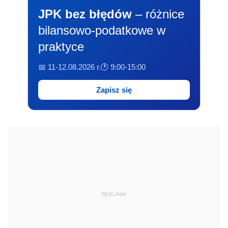
JPK bez błędów
– różnice
bilansowo-podatkowe w
praktyce
📅 11-12.08.2026 r.
🕐 9:00-15:00
Zapisz się
REKLAMA