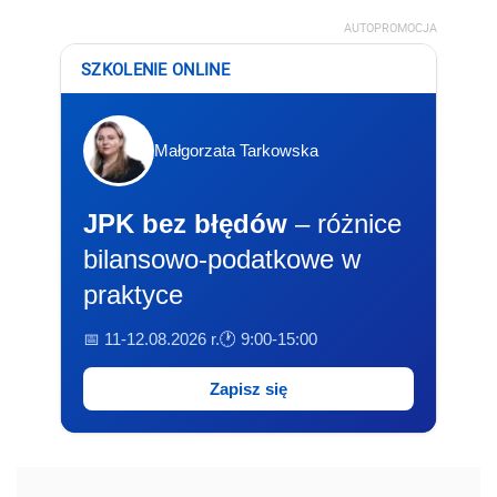
AUTOPROMOCJA
SZKOLENIE ONLINE
Małgorzata Tarkowska
JPK bez błędów
– różnice
bilansowo-podatkowe w
praktyce
📅 11-12.08.2026 r.
🕐 9:00-15:00
Zapisz się