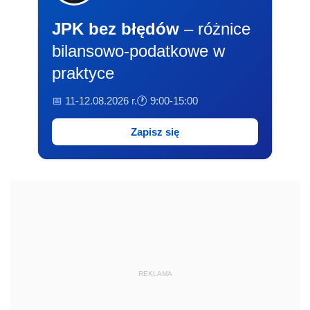
JPK bez błędów
– różnice
bilansowo-podatkowe w
praktyce
📅 11-12.08.2026 r.
🕐 9:00-15:00
Zapisz się
REKLAMA