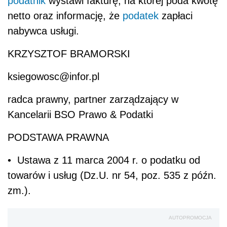
podatnik
wystawi fakturę, na której poda kwotę
netto oraz informację, że
podatek
zapłaci
nabywca usługi.
KRZYSZTOF BRAMORSKI
ksiegowosc@infor.pl
radca prawny, partner zarządzający w
Kancelarii BSO Prawo & Podatki
PODSTAWA PRAWNA
• Ustawa z 11 marca 2004 r. o podatku od
towarów i usług (Dz.U. nr 54, poz. 535 z późn.
zm.).
AUTOPROMOCJA