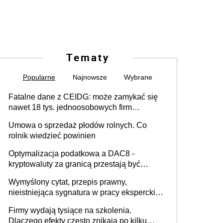
Tematy
Popularne
Najnowsze
Wybrane
Fatalne dane z CEIDG: może zamykać się
nawet 18 tys. jednoosobowych firm
miesięcznie
Umowa o sprzedaż płodów rolnych. Co
rolnik wiedzieć powinien
Optymalizacja podatkowa a DAC8 -
kryptowaluty za granicą przestają być
niewidoczne. I co dalej?
Wymyślony cytat, przepis prawny,
nieistniejąca sygnatura w pracy eksperckiej -
sam zakup ChatGPT to nie wdrożenie AI w
Firmy wydają tysiące na szkolenia.
firmie
Dlaczego efekty często znikają po kilku