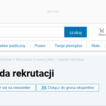
REKLAMA
Sklep
ektor publiczny
Prawo
Twoje pieniądze
Moto
»
»
ersonel
Rekrutacja
Łowcy głów – metoda rekrutacji
a rekrutacji
 się na newsletter
Dołącz do grona ekspertów