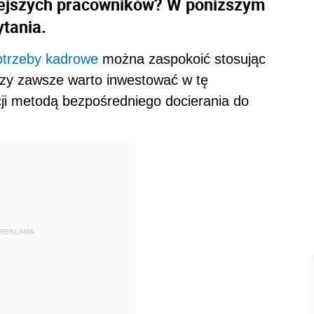
niejszych pracowników? W poniższym
ytania.
otrzeby kadrowe
można zaspokoić stosując
czy zawsze warto inwestować w tę
cji metodą bezpośredniego docierania do
REKLAMA