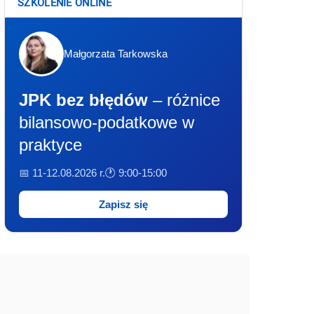
SZKOLENIE ONLINE
Małgorzata Tarkowska
JPK bez błędów
– różnice
bilansowo-podatkowe w
praktyce
📅 11-12.08.2026 r.
🕐 9:00-15:00
Zapisz się