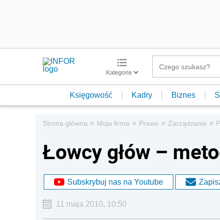
Kategorie
Księgowość
Kadry
Biznes
S
»
»
»
»
Strona główna
Moja firma
Prawo
Zarządzanie
P
Łowcy głów – metod
Subskrybuj nas na Youtube
Zapisz
11 maja 2010, 10:50