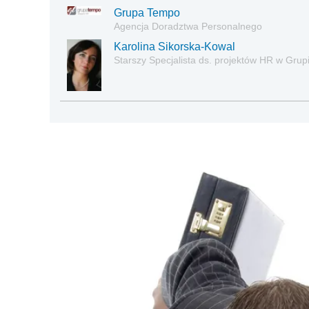
Grupa Tempo
Agencja Doradztwa Personalnego
Karolina Sikorska-Kowal
Starszy Specjalista ds. projektów HR w Gru