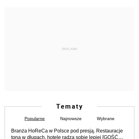
REKLAMA
Tematy
Popularne
Najnowsze
Wybrane
Branża HoReCa w Polsce pod presją. Restauracje
toną w długach, hotele radzą sobie lepiej [GOŚĆ