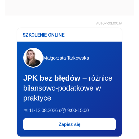
AUTOPROMOCJA
SZKOLENIE ONLINE
Małgorzata Tarkowska
JPK bez błędów
– różnice
bilansowo-podatkowe w
praktyce
📅 11-12.08.2026 r.
🕐 9:00-15:00
Zapisz się