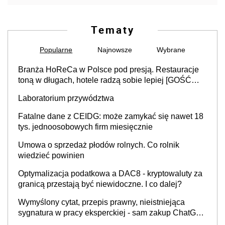
Tematy
Popularne
Najnowsze
Wybrane
Branża HoReCa w Polsce pod presją. Restauracje
toną w długach, hotele radzą sobie lepiej [GOŚĆ
INFOR.PL]
Laboratorium przywództwa
Fatalne dane z CEIDG: może zamykać się nawet 18
tys. jednoosobowych firm miesięcznie
Umowa o sprzedaż płodów rolnych. Co rolnik
wiedzieć powinien
Optymalizacja podatkowa a DAC8 - kryptowaluty za
granicą przestają być niewidoczne. I co dalej?
Wymyślony cytat, przepis prawny, nieistniejąca
sygnatura w pracy eksperckiej - sam zakup ChatGPT
to nie wdrożenie AI w firmie