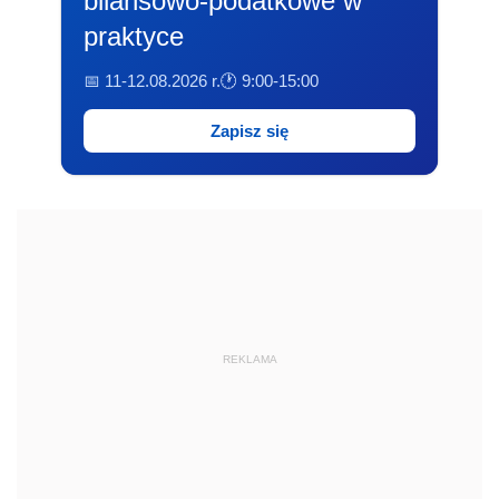
bilansowo-podatkowe w
praktyce
📅 11-12.08.2026 r.
🕐 9:00-15:00
Zapisz się
REKLAMA