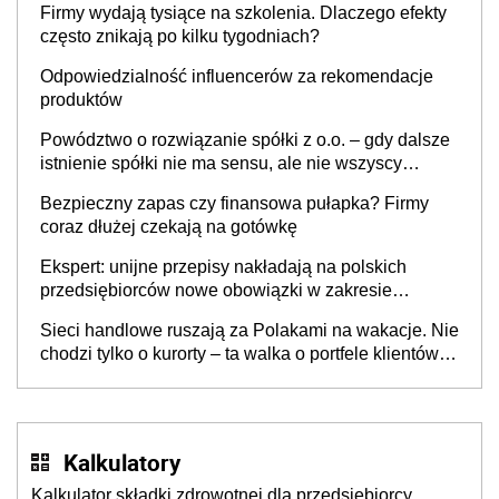
Firmy wydają tysiące na szkolenia. Dlaczego efekty
często znikają po kilku tygodniach?
Odpowiedzialność influencerów za rekomendacje
produktów
Powództwo o rozwiązanie spółki z o.o. – gdy dalsze
istnienie spółki nie ma sensu, ale nie wszyscy
wspólnicy są tego zdania
Bezpieczny zapas czy finansowa pułapka? Firmy
coraz dłużej czekają na gotówkę
Ekspert: unijne przepisy nakładają na polskich
przedsiębiorców nowe obowiązki w zakresie
opakowań
Sieci handlowe ruszają za Polakami na wakacje. Nie
chodzi tylko o kurorty – ta walka o portfele klientów
dzieje się także tam, gdzie wielu spędzi urlop po
cichu
Kalkulatory
Kalkulator składki zdrowotnej dla przedsiębiorcy