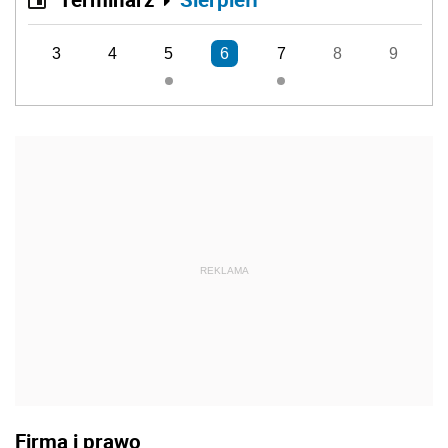
3
4
5
6
7
8
9
REKLAMA
Firma i prawo