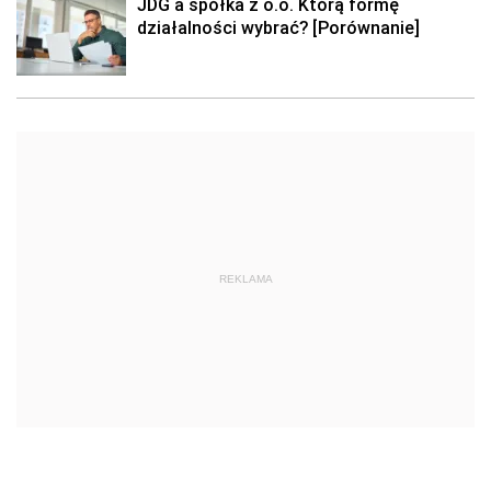
JDG a spółka z o.o. Którą formę
działalności wybrać? [Porównanie]
REKLAMA