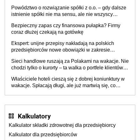
Powództwo o rozwiązanie spółki z o.o. – gdy dalsze
istnienie spółki nie ma sensu, ale nie wszyscy
wspólnicy są tego zdania
Bezpieczny zapas czy finansowa pułapka? Firmy
coraz dłużej czekają na gotówkę
Ekspert: unijne przepisy nakładają na polskich
przedsiębiorców nowe obowiązki w zakresie
opakowań
Sieci handlowe ruszają za Polakami na wakacje. Nie
chodzi tylko o kurorty – ta walka o portfele klientów
dzieje się także tam, gdzie wielu spędzi urlop po
Właściciele hoteli cieszą się z dobrej koniunktury w
cichu
wakacje. Spłacają długi, ale już martwią się, co
będzie jesienią
Kalkulatory
Kalkulator składki zdrowotnej dla przedsiębiorcy
Kalkulator dla przedsiębiorców