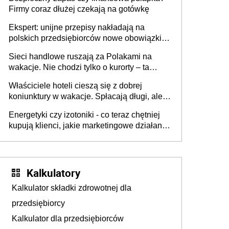
Firmy coraz dłużej czekają na gotówkę
Ekspert: unijne przepisy nakładają na
polskich przedsiębiorców nowe obowiązki w
zakresie opakowań
Sieci handlowe ruszają za Polakami na
wakacje. Nie chodzi tylko o kurorty – ta
walka o portfele klientów dzieje się także
Właściciele hoteli cieszą się z dobrej
tam, gdzie wielu spędzi urlop po cichu
koniunktury w wakacje. Spłacają długi, ale
już martwią się, co będzie jesienią
Energetyki czy izotoniki - co teraz chętniej
kupują klienci, jakie marketingowe działania
podejmują sklepy
Kalkulatory
Kalkulator składki zdrowotnej dla
przedsiębiorcy
Kalkulator dla przedsiębiorców