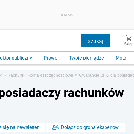
REKLAMA
Sklep
ektor publiczny
Prawo
Twoje pieniądze
Moto
»
»
y
Rachunki i konta oszczędnościowe
Gwarancje BFG dla posiadac
 posiadaczy rachunków
 się na newsletter
Dołącz do grona ekspertów