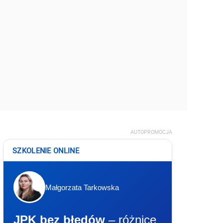
AUTOPROMOCJA
SZKOLENIE ONLINE
Małgorzata Tarkowska
JPK bez błędów
– różnice