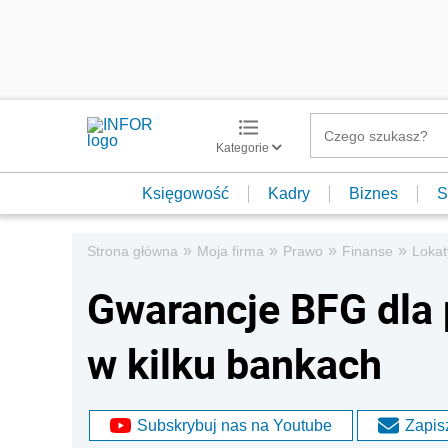
Kategorie
Księgowość
Kadry
Biznes
S
»
»
»
»
Strona główna
Moja firma
Prawo
Finanse
Lokat
Gwarancje BFG dla
w kilku bankach
Subskrybuj nas na Youtube
Zapisz