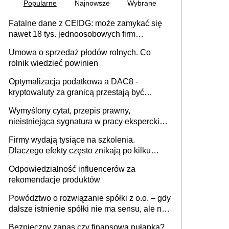
Popularne
Najnowsze
Wybrane
Fatalne dane z CEIDG: może zamykać się
nawet 18 tys. jednoosobowych firm
miesięcznie
Umowa o sprzedaż płodów rolnych. Co
rolnik wiedzieć powinien
Optymalizacja podatkowa a DAC8 -
kryptowaluty za granicą przestają być
niewidoczne. I co dalej?
Wymyślony cytat, przepis prawny,
nieistniejąca sygnatura w pracy eksperckiej -
sam zakup ChatGPT to nie wdrożenie AI w
Firmy wydają tysiące na szkolenia.
firmie
Dlaczego efekty często znikają po kilku
tygodniach?
Odpowiedzialność influencerów za
rekomendacje produktów
Powództwo o rozwiązanie spółki z o.o. – gdy
dalsze istnienie spółki nie ma sensu, ale nie
wszyscy wspólnicy są tego zdania
Bezpieczny zapas czy finansowa pułapka?