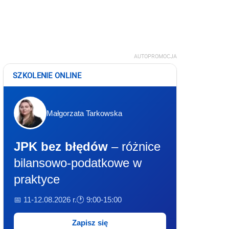
AUTOPROMOCJA
SZKOLENIE ONLINE
Małgorzata Tarkowska
JPK bez błędów
– różnice
bilansowo-podatkowe w
praktyce
📅 11-12.08.2026 r.
🕐 9:00-15:00
Zapisz się