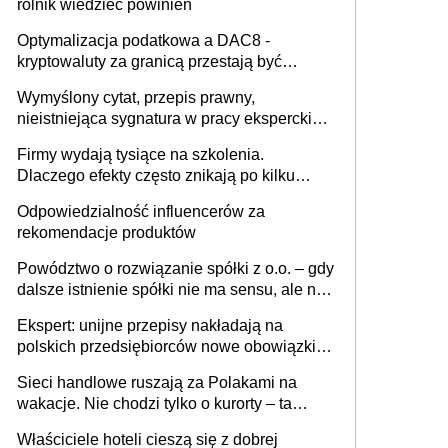
rolnik wiedzieć powinien
Optymalizacja podatkowa a DAC8 -
kryptowaluty za granicą przestają być
niewidoczne. I co dalej?
Wymyślony cytat, przepis prawny,
nieistniejąca sygnatura w pracy eksperckiej -
sam zakup ChatGPT to nie wdrożenie AI w
Firmy wydają tysiące na szkolenia.
firmie
Dlaczego efekty często znikają po kilku
tygodniach?
Odpowiedzialność influencerów za
rekomendacje produktów
Powództwo o rozwiązanie spółki z o.o. – gdy
dalsze istnienie spółki nie ma sensu, ale nie
wszyscy wspólnicy są tego zdania
Ekspert: unijne przepisy nakładają na
polskich przedsiębiorców nowe obowiązki w
zakresie opakowań
Sieci handlowe ruszają za Polakami na
wakacje. Nie chodzi tylko o kurorty – ta
walka o portfele klientów dzieje się także
Właściciele hoteli cieszą się z dobrej
tam, gdzie wielu spędzi urlop po cichu