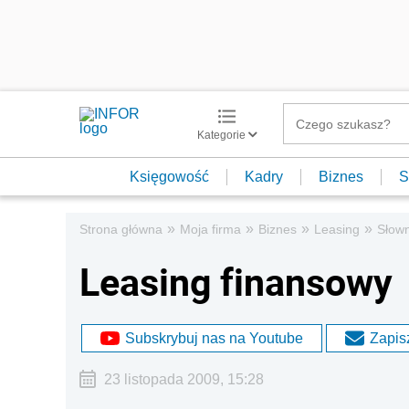
Kategorie
Księgowość
Kadry
Biznes
S
»
»
»
»
Strona główna
Moja firma
Biznes
Leasing
Słown
Leasing finansowy
Subskrybuj nas na Youtube
Zapisz
23 listopada 2009, 15:28