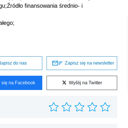
gu;Źródło finansowania średnio- i
ałego;
apisz do nas
Zapisz się na newsletter
l się na Facebook
Wyślij na Twitter