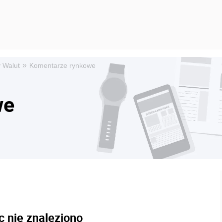
»
 Walut
Komentarze rynkowe
we
c nie znaleziono