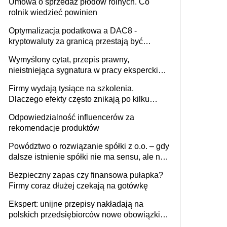
Umowa o sprzedaż płodów rolnych. Co
rolnik wiedzieć powinien
Optymalizacja podatkowa a DAC8 -
kryptowaluty za granicą przestają być
niewidoczne. I co dalej?
Wymyślony cytat, przepis prawny,
nieistniejąca sygnatura w pracy eksperckiej -
sam zakup ChatGPT to nie wdrożenie AI w
Firmy wydają tysiące na szkolenia.
firmie
Dlaczego efekty często znikają po kilku
tygodniach?
Odpowiedzialność influencerów za
rekomendacje produktów
Powództwo o rozwiązanie spółki z o.o. – gdy
dalsze istnienie spółki nie ma sensu, ale nie
wszyscy wspólnicy są tego zdania
Bezpieczny zapas czy finansowa pułapka?
Firmy coraz dłużej czekają na gotówkę
Ekspert: unijne przepisy nakładają na
polskich przedsiębiorców nowe obowiązki w
zakresie opakowań