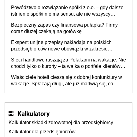
Powództwo o rozwiązanie spółki z o.o. – gdy dalsze
istnienie spółki nie ma sensu, ale nie wszyscy
wspólnicy są tego zdania
Bezpieczny zapas czy finansowa pułapka? Firmy
coraz dłużej czekają na gotówkę
Ekspert: unijne przepisy nakładają na polskich
przedsiębiorców nowe obowiązki w zakresie
opakowań
Sieci handlowe ruszają za Polakami na wakacje. Nie
chodzi tylko o kurorty – ta walka o portfele klientów
dzieje się także tam, gdzie wielu spędzi urlop po
Właściciele hoteli cieszą się z dobrej koniunktury w
cichu
wakacje. Spłacają długi, ale już martwią się, co
będzie jesienią
Kalkulatory
Kalkulator składki zdrowotnej dla przedsiębiorcy
Kalkulator dla przedsiębiorców