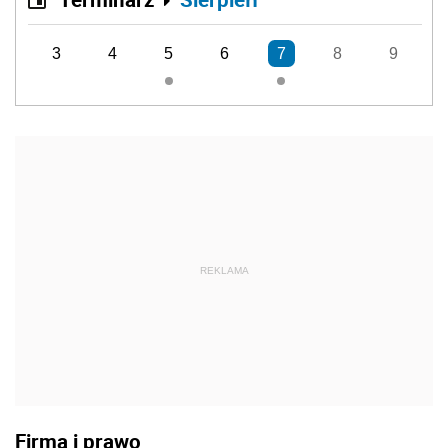
3
4
5
6
7
8
9
REKLAMA
Firma i prawo