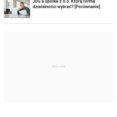
JDG a spółka z o.o. Którą formę
działalności wybrać? [Porównanie]
REKLAMA