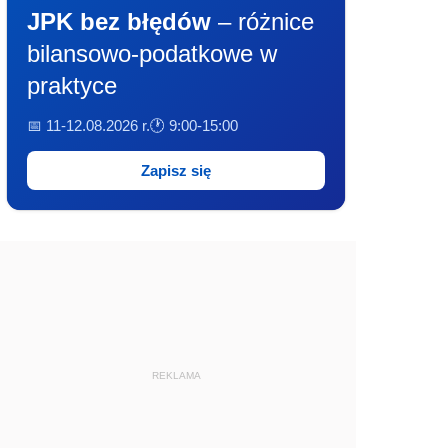
JPK bez błędów
– różnice
bilansowo-podatkowe w
praktyce
📅 11-12.08.2026 r.
🕐 9:00-15:00
Zapisz się
REKLAMA