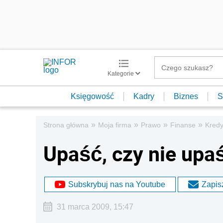
Kategorie
Księgowość
Kadry
Biznes
S
»
»
»
»
Strona główna
Moja firma
Prawo
Finanse
Kredy
Upaść, czy nie upa
Subskrybuj nas na Youtube
Zapisz
31 marca 2009, 15:47