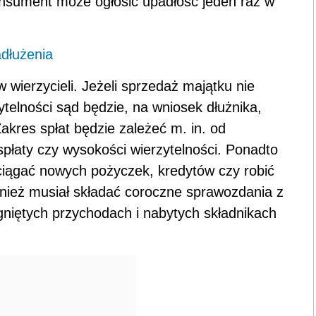
onsument może ogłosić upadłość jeden raz w
adłużenia
wierzycieli. Jeżeli sprzedaż majątku nie
ytelności sąd będzie, na wniosek dłużnika,
Zakres spłat będzie zależeć m. in. od
płaty czy wysokości wierzytelności. Ponadto
aciągać nowych pożyczek, kredytów czy robić
nież musiał składać coroczne sprawozdania z
ągniętych przychodach i nabytych składnikach