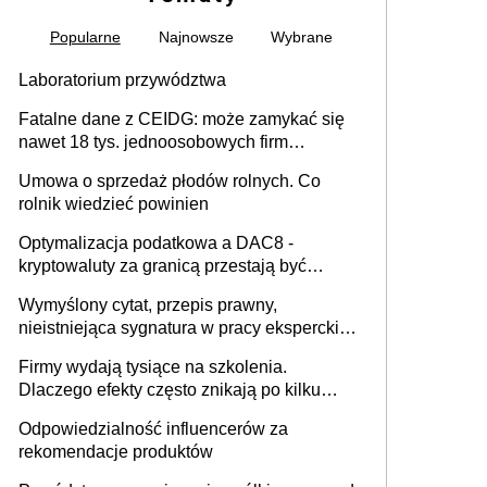
Popularne
Najnowsze
Wybrane
Laboratorium przywództwa
Fatalne dane z CEIDG: może zamykać się
nawet 18 tys. jednoosobowych firm
miesięcznie
Umowa o sprzedaż płodów rolnych. Co
rolnik wiedzieć powinien
Optymalizacja podatkowa a DAC8 -
kryptowaluty za granicą przestają być
niewidoczne. I co dalej?
Wymyślony cytat, przepis prawny,
nieistniejąca sygnatura w pracy eksperckiej -
sam zakup ChatGPT to nie wdrożenie AI w
Firmy wydają tysiące na szkolenia.
firmie
Dlaczego efekty często znikają po kilku
tygodniach?
Odpowiedzialność influencerów za
rekomendacje produktów