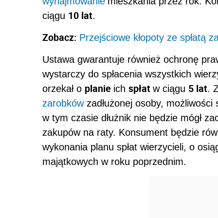
wynajmowanie
mieszkania przez rok. K
10 lat
ciągu
.
Zobacz:
Przejściowe kłopoty ze spłatą z
Ustawa gwarantuje również ochronę praw 
wystarczy do spłacenia wszystkich wierz
planie
spłat
5 lat
orzekał o
ich
w ciągu
. 
zarobków
zadłużonej osoby, możliwości s
w tym czasie dłużnik nie będzie mógł z
zakupów na raty. Konsument będzie rów
wykonania planu spłat wierzycieli, o osi
majątkowych w roku poprzednim.