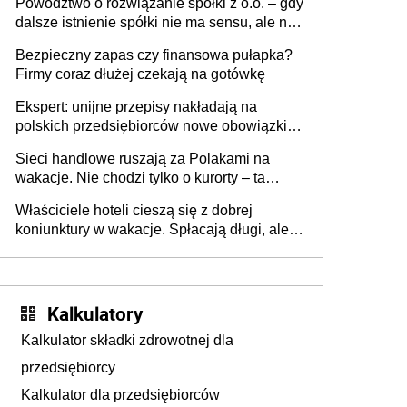
Powództwo o rozwiązanie spółki z o.o. – gdy
dalsze istnienie spółki nie ma sensu, ale nie
wszyscy wspólnicy są tego zdania
Bezpieczny zapas czy finansowa pułapka?
Firmy coraz dłużej czekają na gotówkę
Ekspert: unijne przepisy nakładają na
polskich przedsiębiorców nowe obowiązki w
zakresie opakowań
Sieci handlowe ruszają za Polakami na
wakacje. Nie chodzi tylko o kurorty – ta
walka o portfele klientów dzieje się także
Właściciele hoteli cieszą się z dobrej
tam, gdzie wielu spędzi urlop po cichu
koniunktury w wakacje. Spłacają długi, ale
już martwią się, co będzie jesienią
Kalkulatory
Kalkulator składki zdrowotnej dla
przedsiębiorcy
Kalkulator dla przedsiębiorców