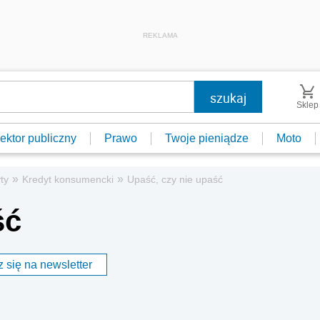
REKLAMA
Sklep
ektor publiczny
Prawo
Twoje pieniądze
Moto
»
»
ty
Kredyt konsumencki
Upaść, czy nie upaść
ść
 się na newsletter