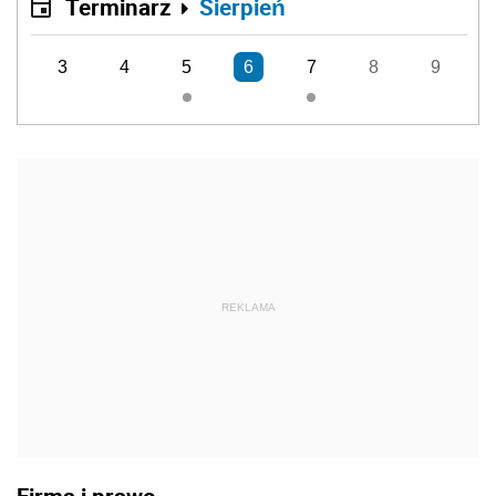
Terminarz
Sierpień
3
4
5
6
7
8
9
REKLAMA