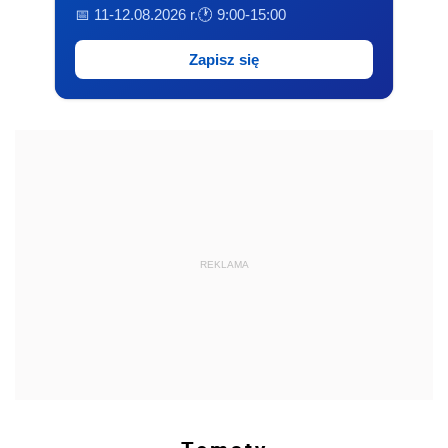
📅 11-12.08.2026 r.
🕐 9:00-15:00
Zapisz się
REKLAMA