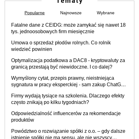
Tematy
Popularne
Najnowsze
Wybrane
Fatalne dane z CEIDG: może zamykać się nawet 18
tys. jednoosobowych firm miesięcznie
Umowa o sprzedaż płodów rolnych. Co rolnik
wiedzieć powinien
Optymalizacja podatkowa a DAC8 - kryptowaluty za
granicą przestają być niewidoczne. I co dalej?
Wymyślony cytat, przepis prawny, nieistniejąca
sygnatura w pracy eksperckiej - sam zakup ChatGPT
to nie wdrożenie AI w firmie
Firmy wydają tysiące na szkolenia. Dlaczego efekty
często znikają po kilku tygodniach?
Odpowiedzialność influencerów za rekomendacje
produktów
Powództwo o rozwiązanie spółki z o.o. – gdy dalsze
istnienie spółki nie ma sensu, ale nie wszyscy