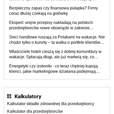
wspólnicy są tego zdania
Bezpieczny zapas czy finansowa pułapka? Firmy
coraz dłużej czekają na gotówkę
Ekspert: unijne przepisy nakładają na polskich
przedsiębiorców nowe obowiązki w zakresie
opakowań
Sieci handlowe ruszają za Polakami na wakacje. Nie
chodzi tylko o kurorty – ta walka o portfele klientów
dzieje się także tam, gdzie wielu spędzi urlop po
Właściciele hoteli cieszą się z dobrej koniunktury w
cichu
wakacje. Spłacają długi, ale już martwią się, co
będzie jesienią
Energetyki czy izotoniki - co teraz chętniej kupują
klienci, jakie marketingowe działania podejmują
sklepy
Kalkulatory
Kalkulator składki zdrowotnej dla przedsiębiorcy
Kalkulator dla przedsiębiorców