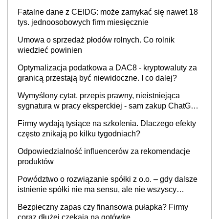
Fatalne dane z CEIDG: może zamykać się nawet 18
tys. jednoosobowych firm miesięcznie
Umowa o sprzedaż płodów rolnych. Co rolnik
wiedzieć powinien
Optymalizacja podatkowa a DAC8 - kryptowaluty za
granicą przestają być niewidoczne. I co dalej?
Wymyślony cytat, przepis prawny, nieistniejąca
sygnatura w pracy eksperckiej - sam zakup ChatGPT
to nie wdrożenie AI w firmie
Firmy wydają tysiące na szkolenia. Dlaczego efekty
często znikają po kilku tygodniach?
Odpowiedzialność influencerów za rekomendacje
produktów
Powództwo o rozwiązanie spółki z o.o. – gdy dalsze
istnienie spółki nie ma sensu, ale nie wszyscy
wspólnicy są tego zdania
Bezpieczny zapas czy finansowa pułapka? Firmy
coraz dłużej czekają na gotówkę