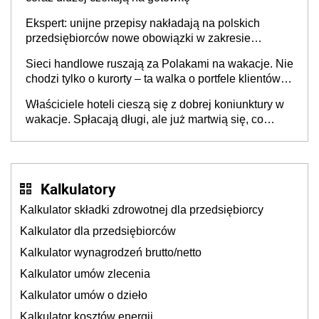
Ekspert: unijne przepisy nakładają na polskich
przedsiębiorców nowe obowiązki w zakresie
opakowań
Sieci handlowe ruszają za Polakami na wakacje. Nie
chodzi tylko o kurorty – ta walka o portfele klientów
dzieje się także tam, gdzie wielu spędzi urlop po
Właściciele hoteli cieszą się z dobrej koniunktury w
cichu
wakacje. Spłacają długi, ale już martwią się, co
będzie jesienią
Kalkulatory
Kalkulator składki zdrowotnej dla przedsiębiorcy
Kalkulator dla przedsiębiorców
Kalkulator wynagrodzeń brutto/netto
Kalkulator umów zlecenia
Kalkulator umów o dzieło
Kalkulator kosztów energii