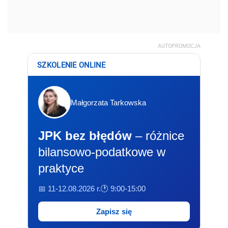
AUTOPROMOCJA
SZKOLENIE ONLINE
Małgorzata Tarkowska
JPK bez błędów
– różnice
bilansowo-podatkowe w
praktyce
📅 11-12.08.2026 r.
🕐 9:00-15:00
Zapisz się