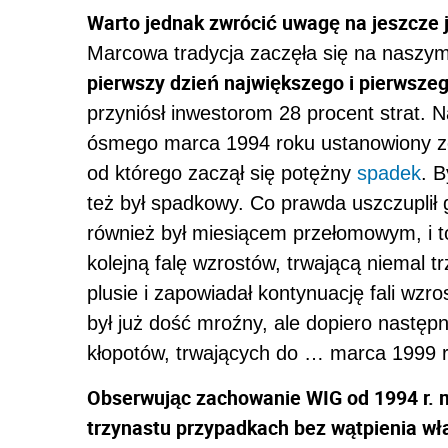
Warto jednak zwrócić uwagę na jeszcze 
Marcowa tradycja zaczęła się na naszym 
pierwszy dzień największego i pierwsze
przyniósł inwestorom 28 procent strat. Na
ósmego marca 1994 roku ustanowiony zost
od którego zaczął się potężny
spadek
. 
też był spadkowy. Co prawda uszczuplił g
również był miesiącem przełomowym, i 
kolejną falę wzrostów, trwającą niemal t
plusie i zapowiadał kontynuację fali wzr
był już dość mroźny, ale dopiero następ
kłopotów, trwających do … marca 1999 r
Obserwując zachowanie WIG od 1994 r. m
trzynastu przypadkach bez wątpienia wł