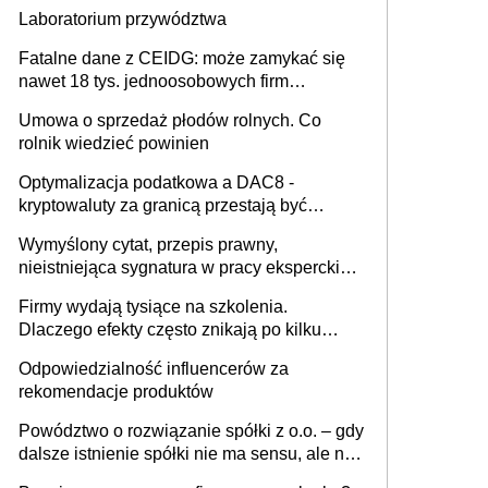
Laboratorium przywództwa
Fatalne dane z CEIDG: może zamykać się
nawet 18 tys. jednoosobowych firm
miesięcznie
Umowa o sprzedaż płodów rolnych. Co
rolnik wiedzieć powinien
Optymalizacja podatkowa a DAC8 -
kryptowaluty za granicą przestają być
niewidoczne. I co dalej?
Wymyślony cytat, przepis prawny,
nieistniejąca sygnatura w pracy eksperckiej -
sam zakup ChatGPT to nie wdrożenie AI w
Firmy wydają tysiące na szkolenia.
firmie
Dlaczego efekty często znikają po kilku
tygodniach?
Odpowiedzialność influencerów za
rekomendacje produktów
Powództwo o rozwiązanie spółki z o.o. – gdy
dalsze istnienie spółki nie ma sensu, ale nie
wszyscy wspólnicy są tego zdania