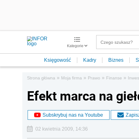
Kategorie
Księgowość
Kadry
Biznes
S
»
»
»
»
Strona główna
Moja firma
Prawo
Finanse
Inwes
Efekt marca na gieł
Subskrybuj nas na Youtube
Zapisz
02 kwietnia 2009, 14:36