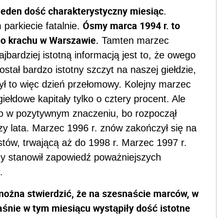
jeden dość charakterystyczny miesiąc
.
Ósmy marca 1994 r. to
parkiecie fatalnie.
go krachu w Warszawie.
Tamten marzec
jbardziej istotną informacją jest to, że owego
ał bardzo istotny szczyt na naszej giełdzie,
Był to więc dzień przełomowy. Kolejny marzec
iełdowe kapitały tylko o cztery procent. Ale
to w pozytywnym znaczeniu, bo rozpoczął
rzy lata. Marzec 1996 r. znów zakończył się na
ostów, trwającą aż do 1998 r. Marzec 1997 r.
ny stanowił zapowiedź poważniejszych
.
ożna stwierdzić, że na szesnaście marców, w
aśnie w tym miesiącu wystąpiły dość istotne