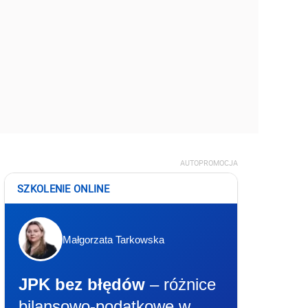
AUTOPROMOCJA
SZKOLENIE ONLINE
Małgorzata Tarkowska
JPK bez błędów
– różnice
bilansowo-podatkowe w