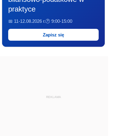
praktyce
📅 11-12.08.2026 r.
🕐 9:00-15:00
Zapisz się
REKLAMA