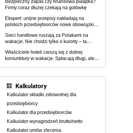
Bezpieczny zapas czy finansowa pułapka?
Firmy coraz dłużej czekają na gotówkę
Ekspert: unijne przepisy nakładają na
polskich przedsiębiorców nowe obowiązki w
zakresie opakowań
Sieci handlowe ruszają za Polakami na
wakacje. Nie chodzi tylko o kurorty – ta
walka o portfele klientów dzieje się także
Właściciele hoteli cieszą się z dobrej
tam, gdzie wielu spędzi urlop po cichu
koniunktury w wakacje. Spłacają długi, ale
już martwią się, co będzie jesienią
Kalkulatory
Kalkulator składki zdrowotnej dla
przedsiębiorcy
Kalkulator dla przedsiębiorców
Kalkulator wynagrodzeń brutto/netto
Kalkulator umów zlecenia