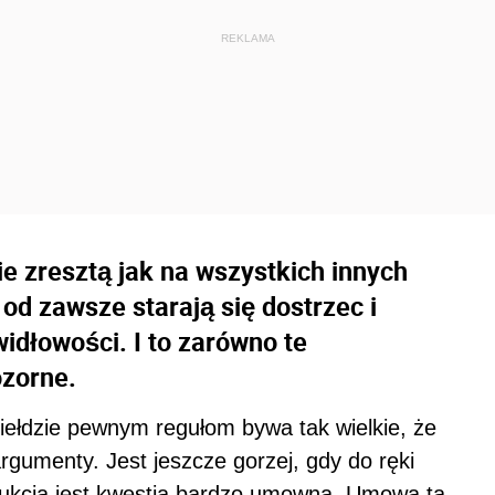
e zresztą jak na wszystkich innych
 od zawsze starają się dostrzec i
idłowości. I to zarówno te
ozorne.
ełdzie pewnym regułom bywa tak wielkie, że
argumenty. Jest jeszcze gorzej, gdy do ręki
rukcja jest kwestią bardzo umowną. Umowa ta