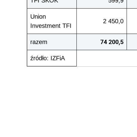
TFI SKOK
599,9
Union
2 450,0
Investment TFI
74 200,5
razem
źródło: IZFiA