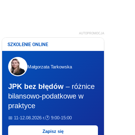
AUTOPROMOCJA
SZKOLENIE ONLINE
Małgorzata Tarkowska
JPK bez błędów
– różnice
bilansowo-podatkowe w
praktyce
📅 11-12.08.2026 r.
🕐 9:00-15:00
Zapisz się