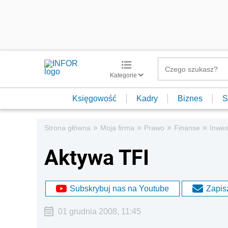
Kategorie
Księgowość
Kadry
Biznes
S
»
»
»
»
Strona główna
Moja firma
Prawo
Finanse
Inwes
Aktywa TFI
Subskrybuj nas na Youtube
Zapisz
01 grudnia 2008, 11:45