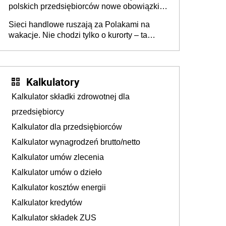
polskich przedsiębiorców nowe obowiązki w
zakresie opakowań
Sieci handlowe ruszają za Polakami na
wakacje. Nie chodzi tylko o kurorty – ta
walka o portfele klientów dzieje się także
tam, gdzie wielu spędzi urlop po cichu
Kalkulatory
Kalkulator składki zdrowotnej dla
przedsiębiorcy
Kalkulator dla przedsiębiorców
Kalkulator wynagrodzeń brutto/netto
Kalkulator umów zlecenia
Kalkulator umów o dzieło
Kalkulator kosztów energii
Kalkulator kredytów
Kalkulator składek ZUS