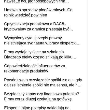
nawet 18 tys. jednoosobowych firm
miesięcznie
Umowa o sprzedaż płodów rolnych. Co
rolnik wiedzieć powinien
Optymalizacja podatkowa a DAC8 -
kryptowaluty za granicą przestają być
niewidoczne. I co dalej?
Wymyślony cytat, przepis prawny,
nieistniejąca sygnatura w pracy eksperckiej -
sam zakup ChatGPT to nie wdrożenie AI w
Firmy wydają tysiące na szkolenia.
firmie
Dlaczego efekty często znikają po kilku
tygodniach?
Odpowiedzialność influencerów za
rekomendacje produktów
Powództwo o rozwiązanie spółki z o.o. – gdy
dalsze istnienie spółki nie ma sensu, ale nie
wszyscy wspólnicy są tego zdania
Bezpieczny zapas czy finansowa pułapka?
Firmy coraz dłużej czekają na gotówkę
Ekspert: unijne przepisy nakładają na