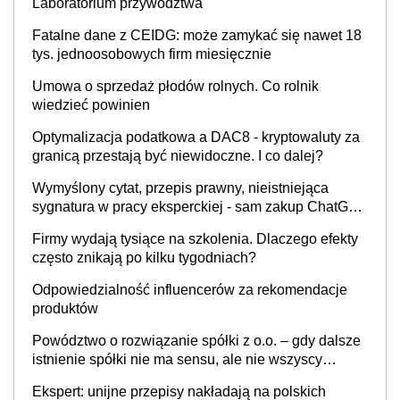
Laboratorium przywództwa
Fatalne dane z CEIDG: może zamykać się nawet 18
tys. jednoosobowych firm miesięcznie
Umowa o sprzedaż płodów rolnych. Co rolnik
wiedzieć powinien
Optymalizacja podatkowa a DAC8 - kryptowaluty za
granicą przestają być niewidoczne. I co dalej?
Wymyślony cytat, przepis prawny, nieistniejąca
sygnatura w pracy eksperckiej - sam zakup ChatGPT
to nie wdrożenie AI w firmie
Firmy wydają tysiące na szkolenia. Dlaczego efekty
często znikają po kilku tygodniach?
Odpowiedzialność influencerów za rekomendacje
produktów
Powództwo o rozwiązanie spółki z o.o. – gdy dalsze
istnienie spółki nie ma sensu, ale nie wszyscy
wspólnicy są tego zdania
Ekspert: unijne przepisy nakładają na polskich