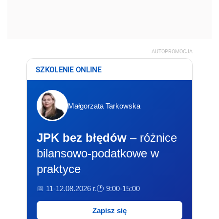
AUTOPROMOCJA
SZKOLENIE ONLINE
Małgorzata Tarkowska
JPK bez błędów
– różnice
bilansowo-podatkowe w
praktyce
📅 11-12.08.2026 r.
🕐 9:00-15:00
Zapisz się