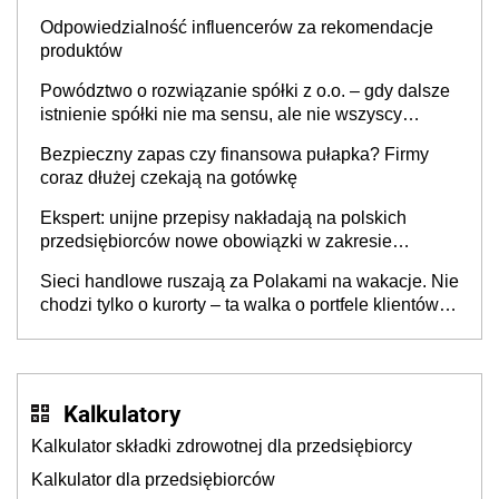
Odpowiedzialność influencerów za rekomendacje
produktów
Powództwo o rozwiązanie spółki z o.o. – gdy dalsze
istnienie spółki nie ma sensu, ale nie wszyscy
wspólnicy są tego zdania
Bezpieczny zapas czy finansowa pułapka? Firmy
coraz dłużej czekają na gotówkę
Ekspert: unijne przepisy nakładają na polskich
przedsiębiorców nowe obowiązki w zakresie
opakowań
Sieci handlowe ruszają za Polakami na wakacje. Nie
chodzi tylko o kurorty – ta walka o portfele klientów
dzieje się także tam, gdzie wielu spędzi urlop po
cichu
Kalkulatory
Kalkulator składki zdrowotnej dla przedsiębiorcy
Kalkulator dla przedsiębiorców