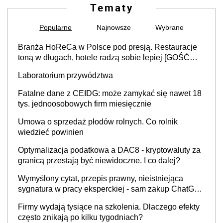
Tematy
Popularne
Najnowsze
Wybrane
Branża HoReCa w Polsce pod presją. Restauracje
toną w długach, hotele radzą sobie lepiej [GOŚĆ
INFOR.PL]
Laboratorium przywództwa
Fatalne dane z CEIDG: może zamykać się nawet 18
tys. jednoosobowych firm miesięcznie
Umowa o sprzedaż płodów rolnych. Co rolnik
wiedzieć powinien
Optymalizacja podatkowa a DAC8 - kryptowaluty za
granicą przestają być niewidoczne. I co dalej?
Wymyślony cytat, przepis prawny, nieistniejąca
sygnatura w pracy eksperckiej - sam zakup ChatGPT
to nie wdrożenie AI w firmie
Firmy wydają tysiące na szkolenia. Dlaczego efekty
często znikają po kilku tygodniach?