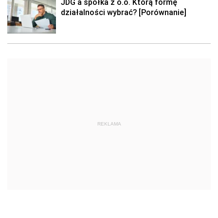
JDG a spółka z o.o. Którą formę
działalności wybrać? [Porównanie]
REKLAMA