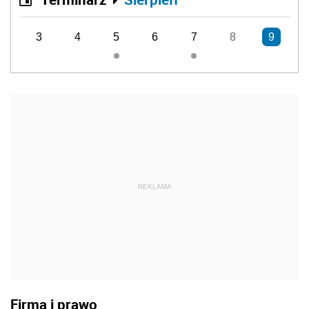
3
4
5
6
7
8
9
REKLAMA
Firma i prawo