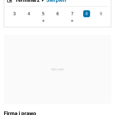
3
4
5
6
7
8
9
REKLAMA
Firma i prawo