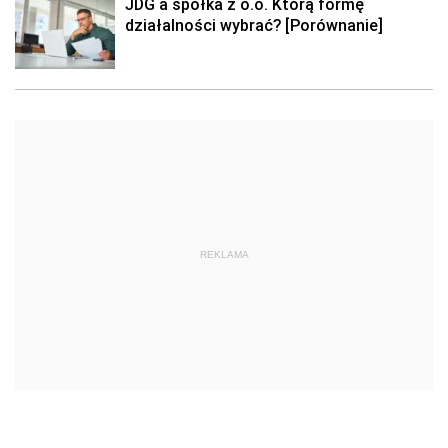
JDG a spółka z o.o. Którą formę
działalności wybrać? [Porównanie]
REKLAMA