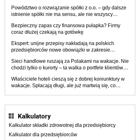
Powództwo o rozwiązanie spółki z o.o. – gdy dalsze
istnienie spółki nie ma sensu, ale nie wszyscy
wspólnicy są tego zdania
Bezpieczny zapas czy finansowa pułapka? Firmy
coraz dłużej czekają na gotówkę
Ekspert: unijne przepisy nakładają na polskich
przedsiębiorców nowe obowiązki w zakresie
opakowań
Sieci handlowe ruszają za Polakami na wakacje. Nie
chodzi tylko o kurorty – ta walka o portfele klientów
dzieje się także tam, gdzie wielu spędzi urlop po
Właściciele hoteli cieszą się z dobrej koniunktury w
cichu
wakacje. Spłacają długi, ale już martwią się, co
będzie jesienią
Kalkulatory
Kalkulator składki zdrowotnej dla przedsiębiorcy
Kalkulator dla przedsiębiorców