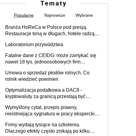
Tematy
Popularne
Najnowsze
Wybrane
Branża HoReCa w Polsce pod presją.
Restauracje toną w długach, hotele radzą
sobie lepiej [GOŚĆ INFOR.PL]
Laboratorium przywództwa
Fatalne dane z CEIDG: może zamykać się
nawet 18 tys. jednoosobowych firm
miesięcznie
Umowa o sprzedaż płodów rolnych. Co
rolnik wiedzieć powinien
Optymalizacja podatkowa a DAC8 -
kryptowaluty za granicą przestają być
niewidoczne. I co dalej?
Wymyślony cytat, przepis prawny,
nieistniejąca sygnatura w pracy eksperckiej -
sam zakup ChatGPT to nie wdrożenie AI w
Firmy wydają tysiące na szkolenia.
firmie
Dlaczego efekty często znikają po kilku