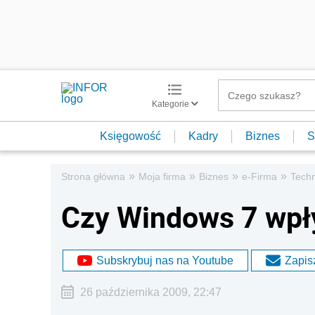
Kategorie
Księgowość
Kadry
Biznes
S
»
»
»
»
Strona główna
Moja firma
Biznes
e-Firma
Techn
Czy Windows 7 wpły
Subskrybuj nas na Youtube
Zapisz
26 października 2009, 22:47