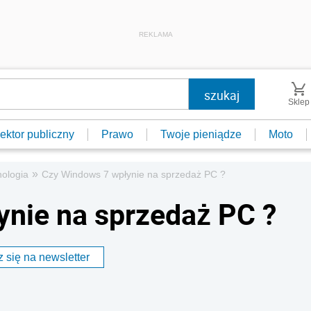
REKLAMA
Sklep
ektor publiczny
Prawo
Twoje pieniądze
Moto
»
ologia
Czy Windows 7 wpłynie na sprzedaż PC ?
nie na sprzedaż PC ?
 się na newsletter