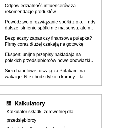
tygodniach?
Odpowiedzialność influencerów za
rekomendacje produktów
Powództwo o rozwiązanie spółki z o.o. – gdy
dalsze istnienie spółki nie ma sensu, ale nie
wszyscy wspólnicy są tego zdania
Bezpieczny zapas czy finansowa pułapka?
Firmy coraz dłużej czekają na gotówkę
Ekspert: unijne przepisy nakładają na
polskich przedsiębiorców nowe obowiązki w
zakresie opakowań
Sieci handlowe ruszają za Polakami na
wakacje. Nie chodzi tylko o kurorty – ta
walka o portfele klientów dzieje się także
tam, gdzie wielu spędzi urlop po cichu
Kalkulatory
Kalkulator składki zdrowotnej dla
przedsiębiorcy