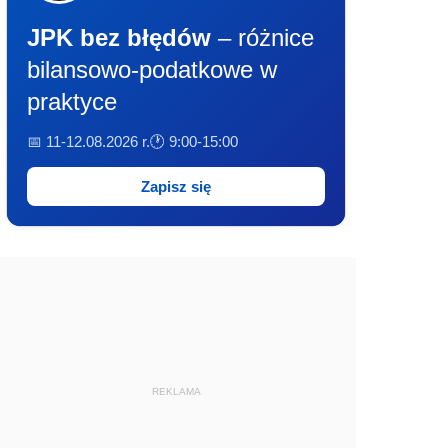
JPK bez błędów
– różnice
bilansowo-podatkowe w
praktyce
📅 11-12.08.2026 r.
🕐 9:00-15:00
Zapisz się
REKLAMA