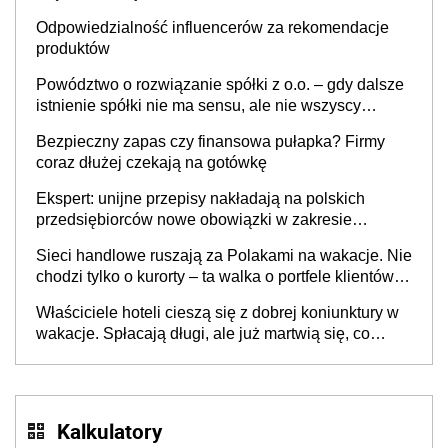
Odpowiedzialność influencerów za rekomendacje
produktów
Powództwo o rozwiązanie spółki z o.o. – gdy dalsze
istnienie spółki nie ma sensu, ale nie wszyscy
wspólnicy są tego zdania
Bezpieczny zapas czy finansowa pułapka? Firmy
coraz dłużej czekają na gotówkę
Ekspert: unijne przepisy nakładają na polskich
przedsiębiorców nowe obowiązki w zakresie
opakowań
Sieci handlowe ruszają za Polakami na wakacje. Nie
chodzi tylko o kurorty – ta walka o portfele klientów
dzieje się także tam, gdzie wielu spędzi urlop po
Właściciele hoteli cieszą się z dobrej koniunktury w
cichu
wakacje. Spłacają długi, ale już martwią się, co
będzie jesienią
Kalkulatory