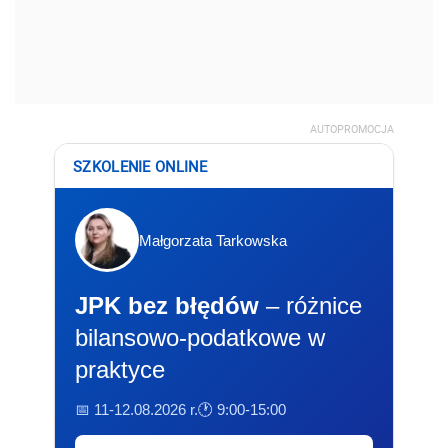
AUTOPROMOCJA
SZKOLENIE ONLINE
Małgorzata Tarkowska
JPK bez błędów
– różnice
bilansowo-podatkowe w
praktyce
📅 11-12.08.2026 r.
🕐 9:00-15:00