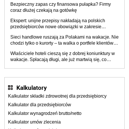
Bezpieczny zapas czy finansowa pułapka? Firmy
coraz dłużej czekają na gotówkę
Ekspert: unijne przepisy nakładają na polskich
przedsiębiorców nowe obowiązki w zakresie
opakowań
Sieci handlowe ruszają za Polakami na wakacje. Nie
chodzi tylko o kurorty – ta walka o portfele klientów
dzieje się także tam, gdzie wielu spędzi urlop po
Właściciele hoteli cieszą się z dobrej koniunktury w
cichu
wakacje. Spłacają długi, ale już martwią się, co
będzie jesienią
Kalkulatory
Kalkulator składki zdrowotnej dla przedsiębiorcy
Kalkulator dla przedsiębiorców
Kalkulator wynagrodzeń brutto/netto
Kalkulator umów zlecenia