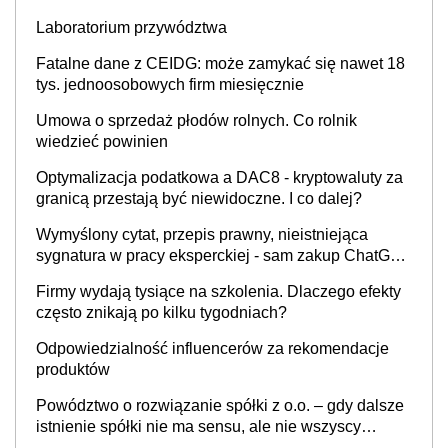
Laboratorium przywództwa
Fatalne dane z CEIDG: może zamykać się nawet 18
tys. jednoosobowych firm miesięcznie
Umowa o sprzedaż płodów rolnych. Co rolnik
wiedzieć powinien
Optymalizacja podatkowa a DAC8 - kryptowaluty za
granicą przestają być niewidoczne. I co dalej?
Wymyślony cytat, przepis prawny, nieistniejąca
sygnatura w pracy eksperckiej - sam zakup ChatGPT
to nie wdrożenie AI w firmie
Firmy wydają tysiące na szkolenia. Dlaczego efekty
często znikają po kilku tygodniach?
Odpowiedzialność influencerów za rekomendacje
produktów
Powództwo o rozwiązanie spółki z o.o. – gdy dalsze
istnienie spółki nie ma sensu, ale nie wszyscy
wspólnicy są tego zdania