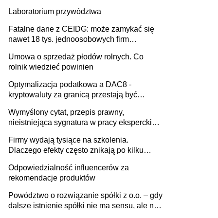
sobie lepiej [GOŚĆ INFOR.PL]
Laboratorium przywództwa
Fatalne dane z CEIDG: może zamykać się
nawet 18 tys. jednoosobowych firm
miesięcznie
Umowa o sprzedaż płodów rolnych. Co
rolnik wiedzieć powinien
Optymalizacja podatkowa a DAC8 -
kryptowaluty za granicą przestają być
niewidoczne. I co dalej?
Wymyślony cytat, przepis prawny,
nieistniejąca sygnatura w pracy eksperckiej -
sam zakup ChatGPT to nie wdrożenie AI w
Firmy wydają tysiące na szkolenia.
firmie
Dlaczego efekty często znikają po kilku
tygodniach?
Odpowiedzialność influencerów za
rekomendacje produktów
Powództwo o rozwiązanie spółki z o.o. – gdy
dalsze istnienie spółki nie ma sensu, ale nie
wszyscy wspólnicy są tego zdania