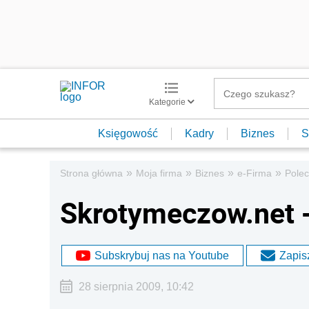
Kategorie
Księgowość
Kadry
Biznes
S
»
»
»
»
Strona główna
Moja firma
Biznes
e-Firma
Pole
Skrotymeczow.net - 
Subskrybuj nas na Youtube
Zapisz
28 sierpnia 2009, 10:42