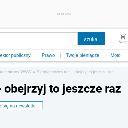
REKLAMA
Sklep
ektor publiczny
Prawo
Twoje pieniądze
Moto
»
cane strony WWW
Skrotymeczow.net - obejrzyj to jeszcze raz
obejrzyj to jeszcze raz
 się na newsletter