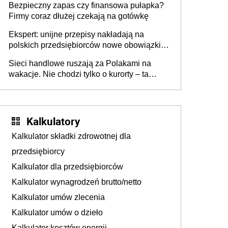
Bezpieczny zapas czy finansowa pułapka?
Firmy coraz dłużej czekają na gotówkę
Ekspert: unijne przepisy nakładają na
polskich przedsiębiorców nowe obowiązki w
zakresie opakowań
Sieci handlowe ruszają za Polakami na
wakacje. Nie chodzi tylko o kurorty – ta
walka o portfele klientów dzieje się także
tam, gdzie wielu spędzi urlop po cichu
Kalkulatory
Kalkulator składki zdrowotnej dla
przedsiębiorcy
Kalkulator dla przedsiębiorców
Kalkulator wynagrodzeń brutto/netto
Kalkulator umów zlecenia
Kalkulator umów o dzieło
Kalkulator kosztów energii