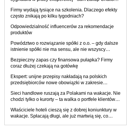
to nie wdrożenie AI w firmie
Firmy wydają tysiące na szkolenia. Dlaczego efekty
często znikają po kilku tygodniach?
Odpowiedzialność influencerów za rekomendacje
produktów
Powództwo o rozwiązanie spółki z o.o. – gdy dalsze
istnienie spółki nie ma sensu, ale nie wszyscy
wspólnicy są tego zdania
Bezpieczny zapas czy finansowa pułapka? Firmy
coraz dłużej czekają na gotówkę
Ekspert: unijne przepisy nakładają na polskich
przedsiębiorców nowe obowiązki w zakresie
opakowań
Sieci handlowe ruszają za Polakami na wakacje. Nie
chodzi tylko o kurorty – ta walka o portfele klientów
dzieje się także tam, gdzie wielu spędzi urlop po
Właściciele hoteli cieszą się z dobrej koniunktury w
cichu
wakacje. Spłacają długi, ale już martwią się, co
będzie jesienią