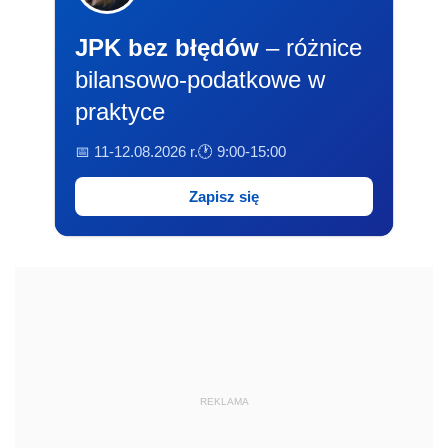
JPK bez błędów
– różnice
bilansowo-podatkowe w
praktyce
📅 11-12.08.2026 r.
🕐 9:00-15:00
Zapisz się
REKLAMA