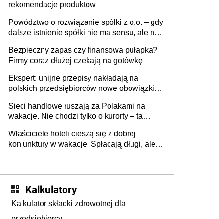
rekomendacje produktów
Powództwo o rozwiązanie spółki z o.o. – gdy
dalsze istnienie spółki nie ma sensu, ale nie
wszyscy wspólnicy są tego zdania
Bezpieczny zapas czy finansowa pułapka?
Firmy coraz dłużej czekają na gotówkę
Ekspert: unijne przepisy nakładają na
polskich przedsiębiorców nowe obowiązki w
zakresie opakowań
Sieci handlowe ruszają za Polakami na
wakacje. Nie chodzi tylko o kurorty – ta
walka o portfele klientów dzieje się także
Właściciele hoteli cieszą się z dobrej
tam, gdzie wielu spędzi urlop po cichu
koniunktury w wakacje. Spłacają długi, ale
już martwią się, co będzie jesienią
Kalkulatory
Kalkulator składki zdrowotnej dla
przedsiębiorcy