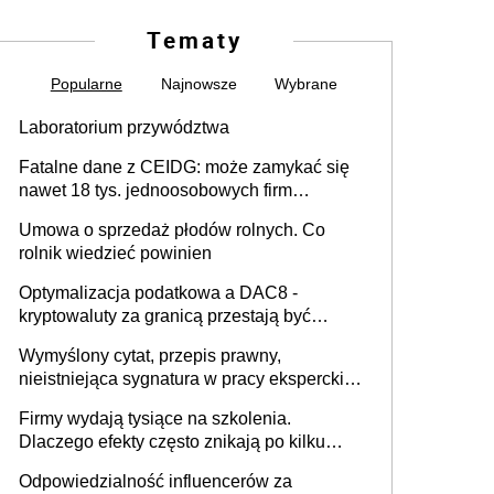
Tematy
Popularne
Najnowsze
Wybrane
Laboratorium przywództwa
Fatalne dane z CEIDG: może zamykać się
nawet 18 tys. jednoosobowych firm
miesięcznie
Umowa o sprzedaż płodów rolnych. Co
rolnik wiedzieć powinien
Optymalizacja podatkowa a DAC8 -
kryptowaluty za granicą przestają być
niewidoczne. I co dalej?
Wymyślony cytat, przepis prawny,
nieistniejąca sygnatura w pracy eksperckiej -
sam zakup ChatGPT to nie wdrożenie AI w
Firmy wydają tysiące na szkolenia.
firmie
Dlaczego efekty często znikają po kilku
tygodniach?
Odpowiedzialność influencerów za