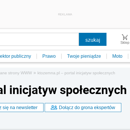
REKLAMA
Sklep
ektor publiczny
Prawo
Twoje pieniądze
Moto
»
cane strony WWW
ktozemna.pl – portal inicjatyw społecznych
l inicjatyw społecznych
 się na newsletter
Dołącz do grona ekspertów