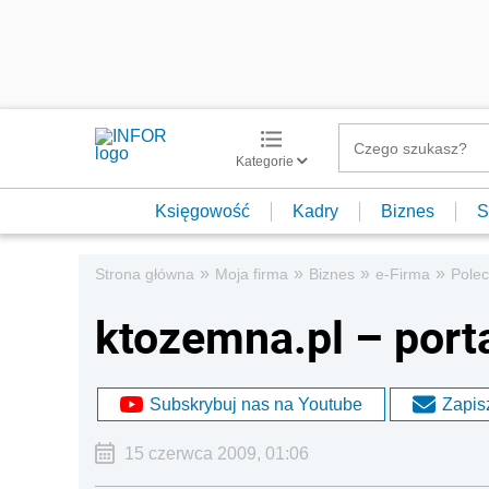
Kategorie
Księgowość
Kadry
Biznes
S
»
»
»
»
Strona główna
Moja firma
Biznes
e-Firma
Pole
ktozemna.pl – porta
Subskrybuj nas na Youtube
Zapisz
15 czerwca 2009, 01:06