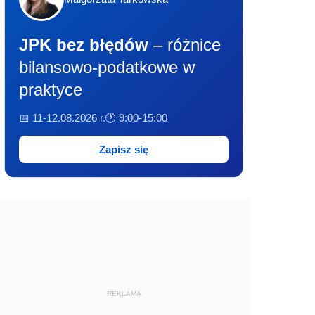
JPK bez błędów
– różnice
bilansowo-podatkowe w
praktyce
📅 11-12.08.2026 r.
🕐 9:00-15:00
Zapisz się
REKLAMA