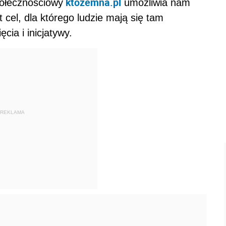
ktozemna.pl
połecznościowy
umożliwia nam
 cel, dla którego ludzie mają się tam
cia i inicjatywy.
REKLAMA