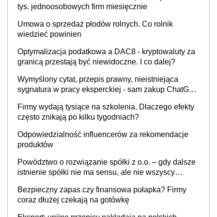
tys. jednoosobowych firm miesięcznie
Umowa o sprzedaż płodów rolnych. Co rolnik
wiedzieć powinien
Optymalizacja podatkowa a DAC8 - kryptowaluty za
granicą przestają być niewidoczne. I co dalej?
Wymyślony cytat, przepis prawny, nieistniejąca
sygnatura w pracy eksperckiej - sam zakup ChatGPT
to nie wdrożenie AI w firmie
Firmy wydają tysiące na szkolenia. Dlaczego efekty
często znikają po kilku tygodniach?
Odpowiedzialność influencerów za rekomendacje
produktów
Powództwo o rozwiązanie spółki z o.o. – gdy dalsze
istnienie spółki nie ma sensu, ale nie wszyscy
wspólnicy są tego zdania
Bezpieczny zapas czy finansowa pułapka? Firmy
coraz dłużej czekają na gotówkę