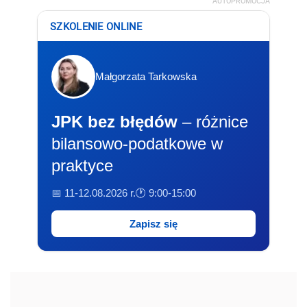
AUTOPROMOCJA
SZKOLENIE ONLINE
Małgorzata Tarkowska
JPK bez błędów
– różnice
bilansowo-podatkowe w
praktyce
📅 11-12.08.2026 r.
🕐 9:00-15:00
Zapisz się