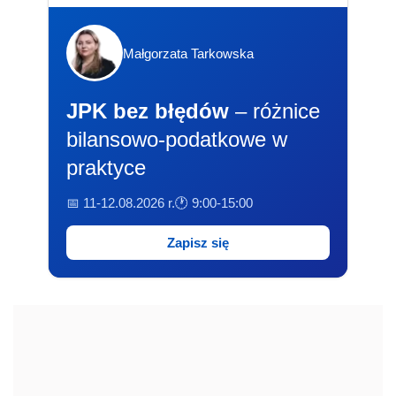
Małgorzata Tarkowska
JPK bez błędów
– różnice
bilansowo-podatkowe w
praktyce
📅 11-12.08.2026 r.
🕐 9:00-15:00
Zapisz się