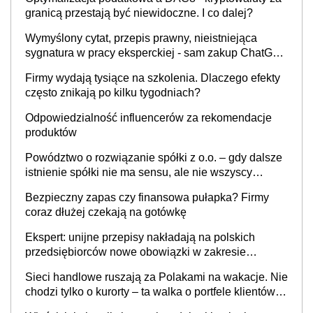
granicą przestają być niewidoczne. I co dalej?
Wymyślony cytat, przepis prawny, nieistniejąca
sygnatura w pracy eksperckiej - sam zakup ChatGPT
to nie wdrożenie AI w firmie
Firmy wydają tysiące na szkolenia. Dlaczego efekty
często znikają po kilku tygodniach?
Odpowiedzialność influencerów za rekomendacje
produktów
Powództwo o rozwiązanie spółki z o.o. – gdy dalsze
istnienie spółki nie ma sensu, ale nie wszyscy
wspólnicy są tego zdania
Bezpieczny zapas czy finansowa pułapka? Firmy
coraz dłużej czekają na gotówkę
Ekspert: unijne przepisy nakładają na polskich
przedsiębiorców nowe obowiązki w zakresie
opakowań
Sieci handlowe ruszają za Polakami na wakacje. Nie
chodzi tylko o kurorty – ta walka o portfele klientów
dzieje się także tam, gdzie wielu spędzi urlop po