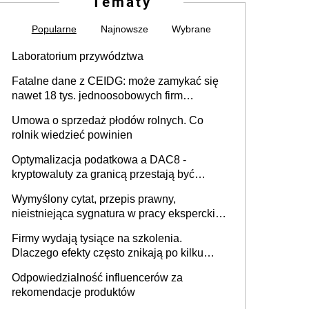
Tematy
Popularne
Najnowsze
Wybrane
Laboratorium przywództwa
Fatalne dane z CEIDG: może zamykać się
nawet 18 tys. jednoosobowych firm
miesięcznie
Umowa o sprzedaż płodów rolnych. Co
rolnik wiedzieć powinien
Optymalizacja podatkowa a DAC8 -
kryptowaluty za granicą przestają być
niewidoczne. I co dalej?
Wymyślony cytat, przepis prawny,
nieistniejąca sygnatura w pracy eksperckiej -
sam zakup ChatGPT to nie wdrożenie AI w
Firmy wydają tysiące na szkolenia.
firmie
Dlaczego efekty często znikają po kilku
tygodniach?
Odpowiedzialność influencerów za
rekomendacje produktów