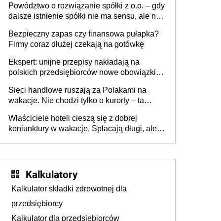
Powództwo o rozwiązanie spółki z o.o. – gdy
dalsze istnienie spółki nie ma sensu, ale nie
wszyscy wspólnicy są tego zdania
Bezpieczny zapas czy finansowa pułapka?
Firmy coraz dłużej czekają na gotówkę
Ekspert: unijne przepisy nakładają na
polskich przedsiębiorców nowe obowiązki w
zakresie opakowań
Sieci handlowe ruszają za Polakami na
wakacje. Nie chodzi tylko o kurorty – ta
walka o portfele klientów dzieje się także
Właściciele hoteli cieszą się z dobrej
tam, gdzie wielu spędzi urlop po cichu
koniunktury w wakacje. Spłacają długi, ale
już martwią się, co będzie jesienią
Kalkulatory
Kalkulator składki zdrowotnej dla
przedsiębiorcy
Kalkulator dla przedsiębiorców