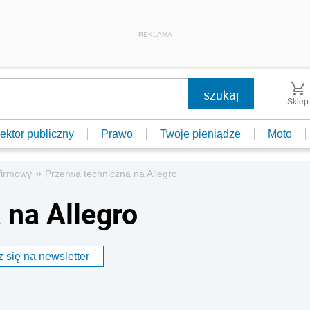
REKLAMA
Sklep
ektor publiczny
Prawo
Twoje pieniądze
Moto
»
firmowy
Przerwa techniczna na Allegro
 na Allegro
 się na newsletter