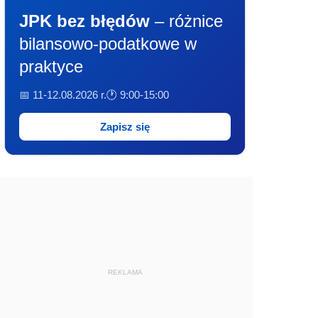
JPK bez błędów
– różnice
bilansowo-podatkowe w
praktyce
📅 11-12.08.2026 r.
🕐 9:00-15:00
Zapisz się
REKLAMA