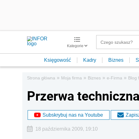
Kategorie
Księgowość
Kadry
Biznes
S
»
»
»
»
Strona główna
Moja firma
Biznes
e-Firma
Blog 
Przerwa techniczna
Subskrybuj nas na Youtube
Zapisz
18 października 2009, 19:10