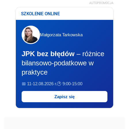
AUTOPROMOCJA
SZKOLENIE ONLINE
Małgorzata Tarkowska
JPK bez błędów
– różnice
bilansowo-podatkowe w
praktyce
📅 11-12.08.2026 r.
🕐 9:00-15:00
Zapisz się