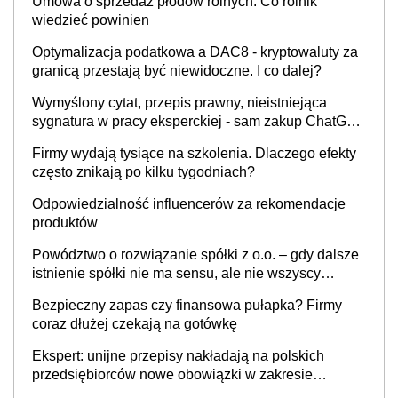
Umowa o sprzedaż płodów rolnych. Co rolnik
wiedzieć powinien
Optymalizacja podatkowa a DAC8 - kryptowaluty za
granicą przestają być niewidoczne. I co dalej?
Wymyślony cytat, przepis prawny, nieistniejąca
sygnatura w pracy eksperckiej - sam zakup ChatGPT
to nie wdrożenie AI w firmie
Firmy wydają tysiące na szkolenia. Dlaczego efekty
często znikają po kilku tygodniach?
Odpowiedzialność influencerów za rekomendacje
produktów
Powództwo o rozwiązanie spółki z o.o. – gdy dalsze
istnienie spółki nie ma sensu, ale nie wszyscy
wspólnicy są tego zdania
Bezpieczny zapas czy finansowa pułapka? Firmy
coraz dłużej czekają na gotówkę
Ekspert: unijne przepisy nakładają na polskich
przedsiębiorców nowe obowiązki w zakresie
opakowań