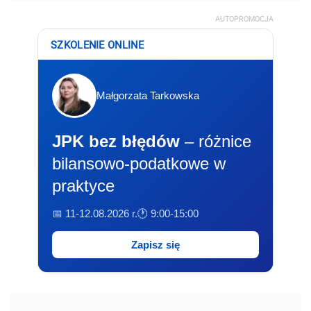
AUTOPROMOCJA
SZKOLENIE ONLINE
Małgorzata Tarkowska
JPK bez błędów
– różnice
bilansowo-podatkowe w
praktyce
📅 11-12.08.2026 r.
🕐 9:00-15:00
Zapisz się