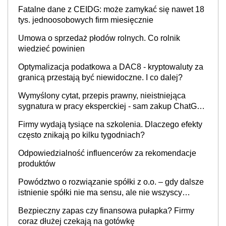
Fatalne dane z CEIDG: może zamykać się nawet 18
tys. jednoosobowych firm miesięcznie
Umowa o sprzedaż płodów rolnych. Co rolnik
wiedzieć powinien
Optymalizacja podatkowa a DAC8 - kryptowaluty za
granicą przestają być niewidoczne. I co dalej?
Wymyślony cytat, przepis prawny, nieistniejąca
sygnatura w pracy eksperckiej - sam zakup ChatGPT
to nie wdrożenie AI w firmie
Firmy wydają tysiące na szkolenia. Dlaczego efekty
często znikają po kilku tygodniach?
Odpowiedzialność influencerów za rekomendacje
produktów
Powództwo o rozwiązanie spółki z o.o. – gdy dalsze
istnienie spółki nie ma sensu, ale nie wszyscy
wspólnicy są tego zdania
Bezpieczny zapas czy finansowa pułapka? Firmy
coraz dłużej czekają na gotówkę