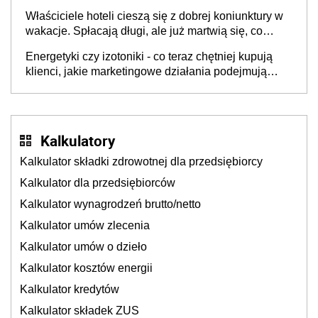
dzieje się także tam, gdzie wielu spędzi urlop po
Właściciele hoteli cieszą się z dobrej koniunktury w
cichu
wakacje. Spłacają długi, ale już martwią się, co
będzie jesienią
Energetyki czy izotoniki - co teraz chętniej kupują
klienci, jakie marketingowe działania podejmują
sklepy
Kalkulatory
Kalkulator składki zdrowotnej dla przedsiębiorcy
Kalkulator dla przedsiębiorców
Kalkulator wynagrodzeń brutto/netto
Kalkulator umów zlecenia
Kalkulator umów o dzieło
Kalkulator kosztów energii
Kalkulator kredytów
Kalkulator składek ZUS