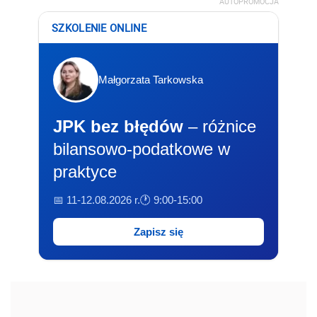
AUTOPROMOCJA
SZKOLENIE ONLINE
Małgorzata Tarkowska
JPK bez błędów
– różnice
bilansowo-podatkowe w
praktyce
📅 11-12.08.2026 r.
🕐 9:00-15:00
Zapisz się