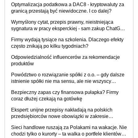
Optymalizacja podatkowa a DAC8 - kryptowaluty za
granicą przestają być niewidoczne. I co dalej?
Wymyślony cytat, przepis prawny, nieistniejąca
sygnatura w pracy eksperckiej - sam zakup ChatGPT
to nie wdrożenie AI w firmie
Firmy wydają tysiące na szkolenia. Dlaczego efekty
często znikają po kilku tygodniach?
Odpowiedzialność influencerów za rekomendacje
produktów
Powództwo o rozwiązanie spółki z o.o. – gdy dalsze
istnienie spółki nie ma sensu, ale nie wszyscy
wspólnicy są tego zdania
Bezpieczny zapas czy finansowa pułapka? Firmy
coraz dłużej czekają na gotówkę
Ekspert: unijne przepisy nakładają na polskich
przedsiębiorców nowe obowiązki w zakresie
opakowań
Sieci handlowe ruszają za Polakami na wakacje. Nie
chodzi tylko o kurorty – ta walka o portfele klientów