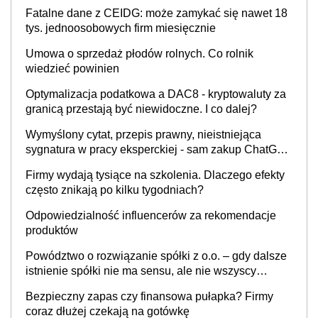
Fatalne dane z CEIDG: może zamykać się nawet 18
tys. jednoosobowych firm miesięcznie
Umowa o sprzedaż płodów rolnych. Co rolnik
wiedzieć powinien
Optymalizacja podatkowa a DAC8 - kryptowaluty za
granicą przestają być niewidoczne. I co dalej?
Wymyślony cytat, przepis prawny, nieistniejąca
sygnatura w pracy eksperckiej - sam zakup ChatGPT
to nie wdrożenie AI w firmie
Firmy wydają tysiące na szkolenia. Dlaczego efekty
często znikają po kilku tygodniach?
Odpowiedzialność influencerów za rekomendacje
produktów
Powództwo o rozwiązanie spółki z o.o. – gdy dalsze
istnienie spółki nie ma sensu, ale nie wszyscy
wspólnicy są tego zdania
Bezpieczny zapas czy finansowa pułapka? Firmy
coraz dłużej czekają na gotówkę