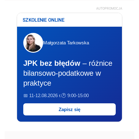
AUTOPROMOCJA
SZKOLENIE ONLINE
Małgorzata Tarkowska
JPK bez błędów
– różnice
bilansowo-podatkowe w
praktyce
📅 11-12.08.2026 r.
🕐 9:00-15:00
Zapisz się