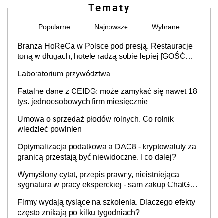
Tematy
Popularne
Najnowsze
Wybrane
Branża HoReCa w Polsce pod presją. Restauracje
toną w długach, hotele radzą sobie lepiej [GOŚĆ
INFOR.PL]
Laboratorium przywództwa
Fatalne dane z CEIDG: może zamykać się nawet 18
tys. jednoosobowych firm miesięcznie
Umowa o sprzedaż płodów rolnych. Co rolnik
wiedzieć powinien
Optymalizacja podatkowa a DAC8 - kryptowaluty za
granicą przestają być niewidoczne. I co dalej?
Wymyślony cytat, przepis prawny, nieistniejąca
sygnatura w pracy eksperckiej - sam zakup ChatGPT
to nie wdrożenie AI w firmie
Firmy wydają tysiące na szkolenia. Dlaczego efekty
często znikają po kilku tygodniach?