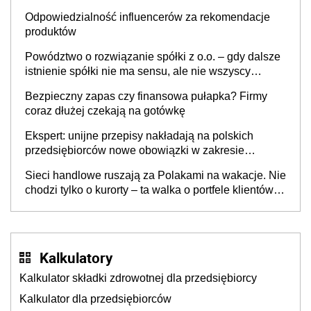
Odpowiedzialność influencerów za rekomendacje
produktów
Powództwo o rozwiązanie spółki z o.o. – gdy dalsze
istnienie spółki nie ma sensu, ale nie wszyscy
wspólnicy są tego zdania
Bezpieczny zapas czy finansowa pułapka? Firmy
coraz dłużej czekają na gotówkę
Ekspert: unijne przepisy nakładają na polskich
przedsiębiorców nowe obowiązki w zakresie
opakowań
Sieci handlowe ruszają za Polakami na wakacje. Nie
chodzi tylko o kurorty – ta walka o portfele klientów
dzieje się także tam, gdzie wielu spędzi urlop po
cichu
Kalkulatory
Kalkulator składki zdrowotnej dla przedsiębiorcy
Kalkulator dla przedsiębiorców