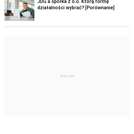
JDG a spółka z o.o. Którą formę
działalności wybrać? [Porównanie]
REKLAMA