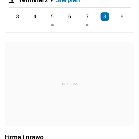
3
4
5
6
7
8
9
REKLAMA
Firma i prawo