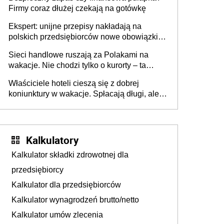
Firmy coraz dłużej czekają na gotówkę
Ekspert: unijne przepisy nakładają na
polskich przedsiębiorców nowe obowiązki w
zakresie opakowań
Sieci handlowe ruszają za Polakami na
wakacje. Nie chodzi tylko o kurorty – ta
walka o portfele klientów dzieje się także
Właściciele hoteli cieszą się z dobrej
tam, gdzie wielu spędzi urlop po cichu
koniunktury w wakacje. Spłacają długi, ale
już martwią się, co będzie jesienią
Kalkulatory
Kalkulator składki zdrowotnej dla
przedsiębiorcy
Kalkulator dla przedsiębiorców
Kalkulator wynagrodzeń brutto/netto
Kalkulator umów zlecenia