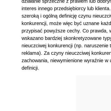
działanie sprzeczne z prawem lub dobrym
interes innego przedsiębiorcy lub klien
szeroką i ogólną definicję czynu nieuczc
konkurencji, może więc być uznane ka
przypisać powyższe cechy. Co prawda, 
wskazano bardziej skonkretyzowane ty
nieuczciwej konkurencji (np. naruszenie 
reklama). Za czyny nieuczciwej konkure
zachowania, niewymienione wyraźnie w u
definicji.