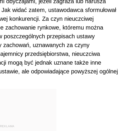
i obyczajami, jeżeli zagraża lub narusza
ta. Jak widać zatem, ustawodawca sformułował
iwej konkurencji. Za czyn nieuczciwej
żde zachowanie rynkowe, któremu można
w poszczególnych przepisach ustawy
py zachowań, uznawanych za czyny
tajemnicy przedsiębiorstwa, nieuczciwa
ncji mogą być jednak uznane także inne
stawie, ale odpowiadające powyższej ogólnej
REKLAMA