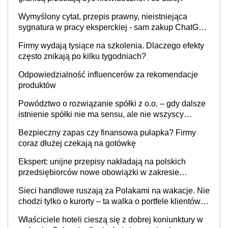
Wymyślony cytat, przepis prawny, nieistniejąca
sygnatura w pracy eksperckiej - sam zakup ChatGPT
to nie wdrożenie AI w firmie
Firmy wydają tysiące na szkolenia. Dlaczego efekty
często znikają po kilku tygodniach?
Odpowiedzialność influencerów za rekomendacje
produktów
Powództwo o rozwiązanie spółki z o.o. – gdy dalsze
istnienie spółki nie ma sensu, ale nie wszyscy
wspólnicy są tego zdania
Bezpieczny zapas czy finansowa pułapka? Firmy
coraz dłużej czekają na gotówkę
Ekspert: unijne przepisy nakładają na polskich
przedsiębiorców nowe obowiązki w zakresie
opakowań
Sieci handlowe ruszają za Polakami na wakacje. Nie
chodzi tylko o kurorty – ta walka o portfele klientów
dzieje się także tam, gdzie wielu spędzi urlop po
Właściciele hoteli cieszą się z dobrej koniunktury w
cichu