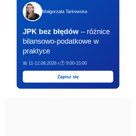
Małgorzata Tarkowska
JPK bez błędów
– różnice
bilansowo-podatkowe w
praktyce
📅 11-12.08.2026 r.
🕐 9:00-15:00
Zapisz się