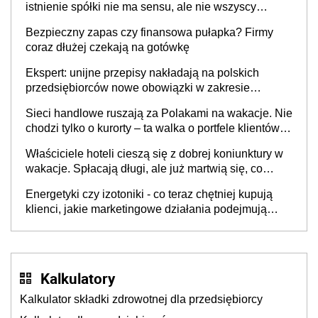
istnienie spółki nie ma sensu, ale nie wszyscy
wspólnicy są tego zdania
Bezpieczny zapas czy finansowa pułapka? Firmy
coraz dłużej czekają na gotówkę
Ekspert: unijne przepisy nakładają na polskich
przedsiębiorców nowe obowiązki w zakresie
opakowań
Sieci handlowe ruszają za Polakami na wakacje. Nie
chodzi tylko o kurorty – ta walka o portfele klientów
dzieje się także tam, gdzie wielu spędzi urlop po
Właściciele hoteli cieszą się z dobrej koniunktury w
cichu
wakacje. Spłacają długi, ale już martwią się, co
będzie jesienią
Energetyki czy izotoniki - co teraz chętniej kupują
klienci, jakie marketingowe działania podejmują
sklepy
Kalkulatory
Kalkulator składki zdrowotnej dla przedsiębiorcy