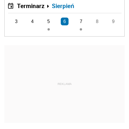
Terminarz
Sierpień
3
4
5
6
7
8
9
REKLAMA