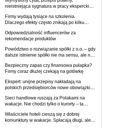
Wymyślony cytat, przepis prawny,
nieistniejąca sygnatura w pracy eksperckiej -
sam zakup ChatGPT to nie wdrożenie AI w
Firmy wydają tysiące na szkolenia.
firmie
Dlaczego efekty często znikają po kilku
tygodniach?
Odpowiedzialność influencerów za
rekomendacje produktów
Powództwo o rozwiązanie spółki z o.o. – gdy
dalsze istnienie spółki nie ma sensu, ale nie
wszyscy wspólnicy są tego zdania
Bezpieczny zapas czy finansowa pułapka?
Firmy coraz dłużej czekają na gotówkę
Ekspert: unijne przepisy nakładają na
polskich przedsiębiorców nowe obowiązki w
zakresie opakowań
Sieci handlowe ruszają za Polakami na
wakacje. Nie chodzi tylko o kurorty – ta
walka o portfele klientów dzieje się także
Właściciele hoteli cieszą się z dobrej
tam, gdzie wielu spędzi urlop po cichu
koniunktury w wakacje. Spłacają długi, ale
już martwią się, co będzie jesienią