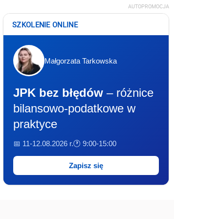
AUTOPROMOCJA
SZKOLENIE ONLINE
Małgorzata Tarkowska
JPK bez błędów
– różnice
bilansowo-podatkowe w
praktyce
📅 11-12.08.2026 r.
🕐 9:00-15:00
Zapisz się