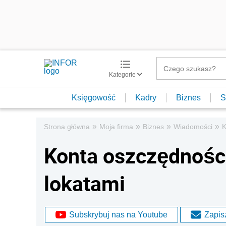
Kategorie
Księgowość
Kadry
Biznes
S
»
»
»
»
Strona główna
Moja firma
Biznes
Wiadomości
K
Konta oszczędnośc
lokatami
Subskrybuj nas na Youtube
Zapisz