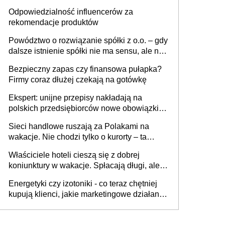
tygodniach?
Odpowiedzialność influencerów za
rekomendacje produktów
Powództwo o rozwiązanie spółki z o.o. – gdy
dalsze istnienie spółki nie ma sensu, ale nie
wszyscy wspólnicy są tego zdania
Bezpieczny zapas czy finansowa pułapka?
Firmy coraz dłużej czekają na gotówkę
Ekspert: unijne przepisy nakładają na
polskich przedsiębiorców nowe obowiązki w
zakresie opakowań
Sieci handlowe ruszają za Polakami na
wakacje. Nie chodzi tylko o kurorty – ta
walka o portfele klientów dzieje się także
Właściciele hoteli cieszą się z dobrej
tam, gdzie wielu spędzi urlop po cichu
koniunktury w wakacje. Spłacają długi, ale
już martwią się, co będzie jesienią
Energetyki czy izotoniki - co teraz chętniej
kupują klienci, jakie marketingowe działania
podejmują sklepy