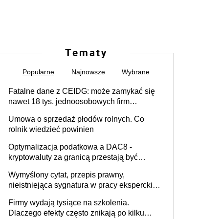
Tematy
Popularne
Najnowsze
Wybrane
Fatalne dane z CEIDG: może zamykać się
nawet 18 tys. jednoosobowych firm
miesięcznie
Umowa o sprzedaż płodów rolnych. Co
rolnik wiedzieć powinien
Optymalizacja podatkowa a DAC8 -
kryptowaluty za granicą przestają być
niewidoczne. I co dalej?
Wymyślony cytat, przepis prawny,
nieistniejąca sygnatura w pracy eksperckiej -
sam zakup ChatGPT to nie wdrożenie AI w
Firmy wydają tysiące na szkolenia.
firmie
Dlaczego efekty często znikają po kilku