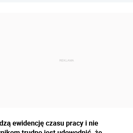
zą ewidencję czasu pracy i nie
wnikom trudno jest udowodnić, że