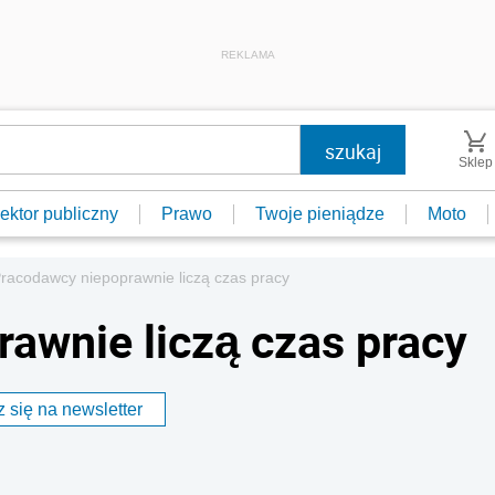
REKLAMA
Sklep
ektor publiczny
Prawo
Twoje pieniądze
Moto
racodawcy niepoprawnie liczą czas pracy
awnie liczą czas pracy
 się na newsletter