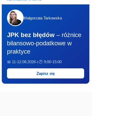
Małgorzata Tarkowska
JPK bez błędów
– różnice
bilansowo-podatkowe w
praktyce
📅 11-12.08.2026 r.
🕐 9:00-15:00
Zapisz się