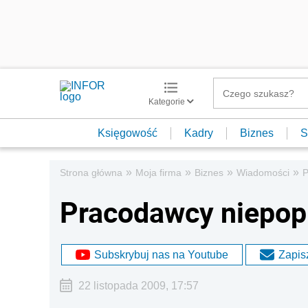
Kategorie
Księgowość
Kadry
Biznes
S
»
»
»
»
Strona główna
Moja firma
Biznes
Wiadomości
P
Pracodawcy niepopr
Subskrybuj nas na Youtube
Zapisz
22 listopada 2009, 17:57