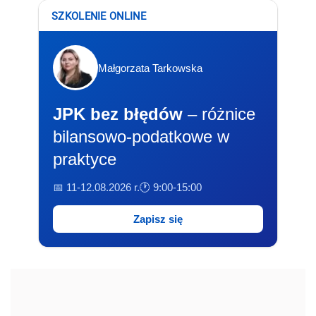
SZKOLENIE ONLINE
Małgorzata Tarkowska
JPK bez błędów
– różnice
bilansowo-podatkowe w
praktyce
📅 11-12.08.2026 r.
🕐 9:00-15:00
Zapisz się