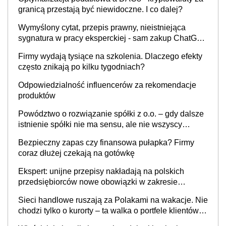
granicą przestają być niewidoczne. I co dalej?
Wymyślony cytat, przepis prawny, nieistniejąca
sygnatura w pracy eksperckiej - sam zakup ChatGPT
to nie wdrożenie AI w firmie
Firmy wydają tysiące na szkolenia. Dlaczego efekty
często znikają po kilku tygodniach?
Odpowiedzialność influencerów za rekomendacje
produktów
Powództwo o rozwiązanie spółki z o.o. – gdy dalsze
istnienie spółki nie ma sensu, ale nie wszyscy
wspólnicy są tego zdania
Bezpieczny zapas czy finansowa pułapka? Firmy
coraz dłużej czekają na gotówkę
Ekspert: unijne przepisy nakładają na polskich
przedsiębiorców nowe obowiązki w zakresie
opakowań
Sieci handlowe ruszają za Polakami na wakacje. Nie
chodzi tylko o kurorty – ta walka o portfele klientów
dzieje się także tam, gdzie wielu spędzi urlop po