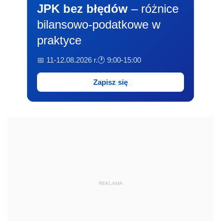
JPK bez błędów
– różnice
bilansowo-podatkowe w
praktyce
📅 11-12.08.2026 r.
🕐 9:00-15:00
Zapisz się
REKLAMA