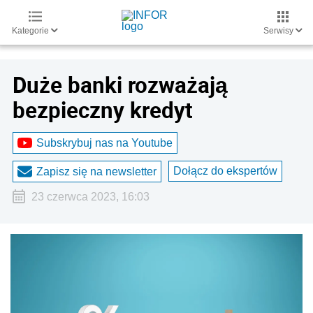
Kategorie
Serwisy
Duże banki rozważają
bezpieczny kredyt
Subskrybuj nas na Youtube
Dołącz do ekspertów
Zapisz się na newsletter
23 czerwca 2023, 16:03