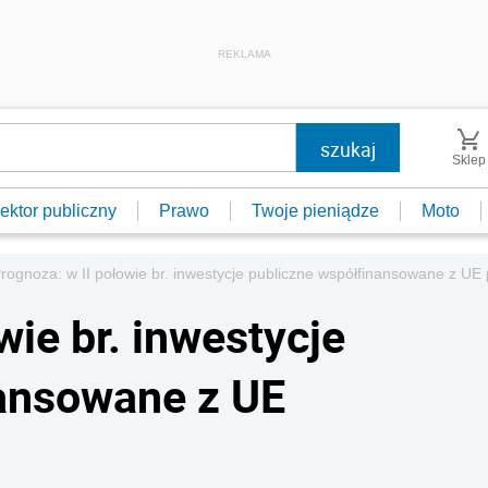
REKLAMA
Sklep
ektor publiczny
Prawo
Twoje pieniądze
Moto
rognoza: w II połowie br. inwestycje publiczne współfinansowane z UE
wie br. inwestycje
nansowane z UE