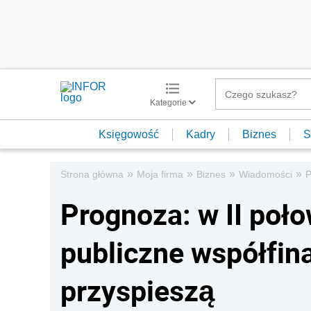
Kategorie
Księgowość
Kadry
Biznes
S
»
»
»
»
Strona główna
Moja firma
Biznes
Wiadomości
P
Prognoza: w II poło
publiczne współfi
przyspieszą