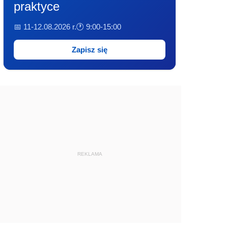
praktyce
📅 11-12.08.2026 r.
🕐 9:00-15:00
Zapisz się
REKLAMA