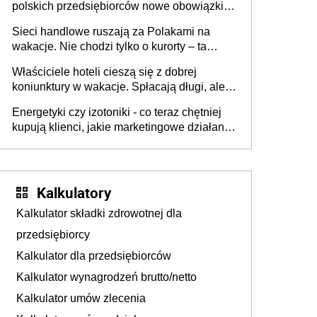
polskich przedsiębiorców nowe obowiązki w
zakresie opakowań
Sieci handlowe ruszają za Polakami na
wakacje. Nie chodzi tylko o kurorty – ta
walka o portfele klientów dzieje się także
Właściciele hoteli cieszą się z dobrej
tam, gdzie wielu spędzi urlop po cichu
koniunktury w wakacje. Spłacają długi, ale
już martwią się, co będzie jesienią
Energetyki czy izotoniki - co teraz chętniej
kupują klienci, jakie marketingowe działania
podejmują sklepy
Kalkulatory
Kalkulator składki zdrowotnej dla
przedsiębiorcy
Kalkulator dla przedsiębiorców
Kalkulator wynagrodzeń brutto/netto
Kalkulator umów zlecenia