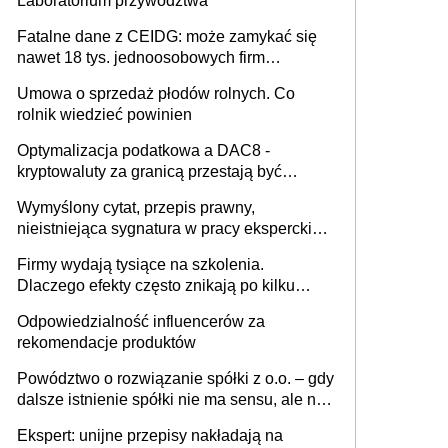
Laboratorium przywództwa
Fatalne dane z CEIDG: może zamykać się
nawet 18 tys. jednoosobowych firm
miesięcznie
Umowa o sprzedaż płodów rolnych. Co
rolnik wiedzieć powinien
Optymalizacja podatkowa a DAC8 -
kryptowaluty za granicą przestają być
niewidoczne. I co dalej?
Wymyślony cytat, przepis prawny,
nieistniejąca sygnatura w pracy eksperckiej -
sam zakup ChatGPT to nie wdrożenie AI w
Firmy wydają tysiące na szkolenia.
firmie
Dlaczego efekty często znikają po kilku
tygodniach?
Odpowiedzialność influencerów za
rekomendacje produktów
Powództwo o rozwiązanie spółki z o.o. – gdy
dalsze istnienie spółki nie ma sensu, ale nie
wszyscy wspólnicy są tego zdania
Ekspert: unijne przepisy nakładają na