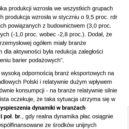
ika produkcji wzrosła we wszystkich grupach
h produkcja wzrosła w styczniu o 9,5 proc. rdr
mach powiązanych z budownictwem (3,0 proc.
ych (-1,0 proc. wobec -2,8 proc.). Dodał, że
przemysłowej ogółem miały branże
 dla aktywności była redukcja zaległości
eniu barier podażowych".
 wysoką odpornością branż eksportowych na
dlowych Polski i relatywnie dużym wpływem
nie konsumpcji - na branże relatywnie silnie
ta oczekuje, że taka sytuacja utrzyma się w
yspieszenia dynamiki w branżach
 poł. br
., gdy realna dynamika płac osiągnie
 współfinansowane ze środków unijnych