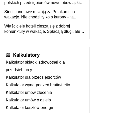
polskich przedsiębiorców nowe obowiązki w
zakresie opakowań
Sieci handlowe ruszają za Polakami na
wakacje. Nie chodzi tylko o kurorty – ta
walka o portfele klientów dzieje się także
Właściciele hoteli cieszą się z dobrej
tam, gdzie wielu spędzi urlop po cichu
koniunktury w wakacje. Spłacają długi, ale
już martwią się, co będzie jesienią
Kalkulatory
Kalkulator składki zdrowotnej dla
przedsiębiorcy
Kalkulator dla przedsiębiorców
Kalkulator wynagrodzeń brutto/netto
Kalkulator umów zlecenia
Kalkulator umów o dzieło
Kalkulator kosztów energii