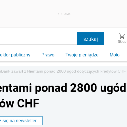
REKLAMA
Sklep
ektor publiczny
Prawo
Twoje pieniądze
Moto
Bank zawarł z klientami ponad 2800 ugód dotyczących kredytów CHF
ientami ponad 2800 ugód
tów CHF
 się na newsletter