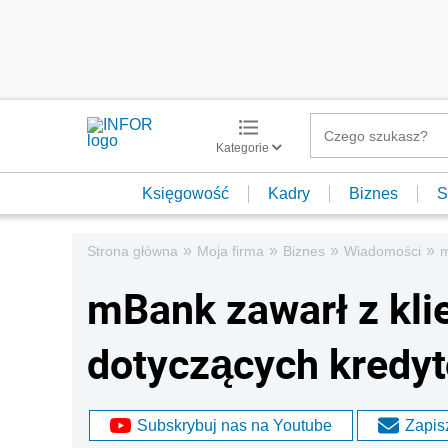
Kategorie
Księgowość
Kadry
Biznes
S
»
»
»
»
Strona główna
Moja firma
Biznes
Wiadomości
m
mBank zawarł z kl
dotyczących kredy
Subskrybuj nas na Youtube
Zapisz