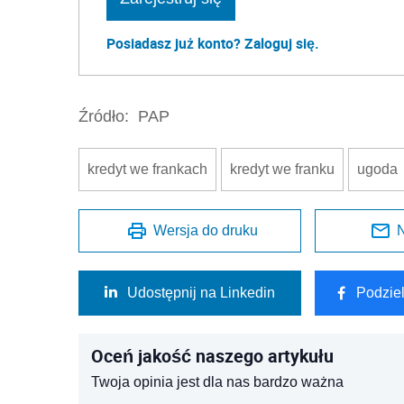
Posiadasz już konto? Zaloguj się.
Źródło:
PAP
kredyt we frankach
kredyt we franku
ugoda
Wersja do druku
N
Udostępnij na Linkedin
Podzie
Oceń jakość naszego artykułu
Twoja opinia jest dla nas bardzo ważna