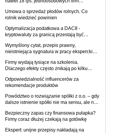
nawet 18 tys. jednoosobowych firm
miesięcznie
Umowa o sprzedaż płodów rolnych. Co
rolnik wiedzieć powinien
Optymalizacja podatkowa a DAC8 -
kryptowaluty za granicą przestają być
niewidoczne. I co dalej?
Wymyślony cytat, przepis prawny,
nieistniejąca sygnatura w pracy eksperckiej -
sam zakup ChatGPT to nie wdrożenie AI w
Firmy wydają tysiące na szkolenia.
firmie
Dlaczego efekty często znikają po kilku
tygodniach?
Odpowiedzialność influencerów za
rekomendacje produktów
Powództwo o rozwiązanie spółki z o.o. – gdy
dalsze istnienie spółki nie ma sensu, ale nie
wszyscy wspólnicy są tego zdania
Bezpieczny zapas czy finansowa pułapka?
Firmy coraz dłużej czekają na gotówkę
Ekspert: unijne przepisy nakładają na