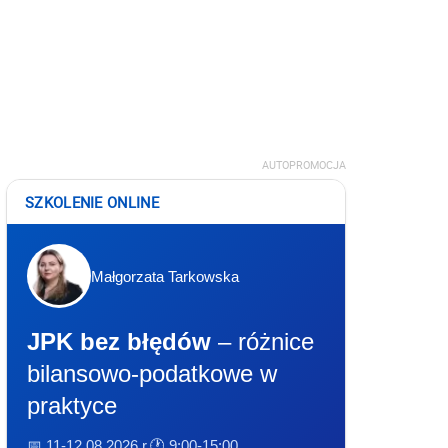
AUTOPROMOCJA
SZKOLENIE ONLINE
Małgorzata Tarkowska
JPK bez błędów
– różnice
bilansowo-podatkowe w
praktyce
📅 11-12.08.2026 r.
🕐 9:00-15:00