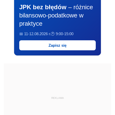
JPK bez błędów
– różnice
bilansowo-podatkowe w
praktyce
📅 11-12.08.2026 r.
🕐 9:00-15:00
Zapisz się
REKLAMA