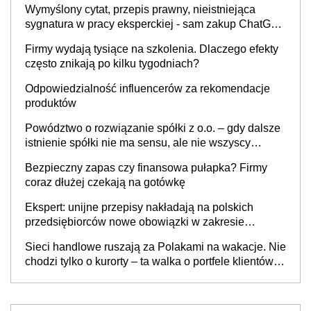
Wymyślony cytat, przepis prawny, nieistniejąca
sygnatura w pracy eksperckiej - sam zakup ChatGPT
to nie wdrożenie AI w firmie
Firmy wydają tysiące na szkolenia. Dlaczego efekty
często znikają po kilku tygodniach?
Odpowiedzialność influencerów za rekomendacje
produktów
Powództwo o rozwiązanie spółki z o.o. – gdy dalsze
istnienie spółki nie ma sensu, ale nie wszyscy
wspólnicy są tego zdania
Bezpieczny zapas czy finansowa pułapka? Firmy
coraz dłużej czekają na gotówkę
Ekspert: unijne przepisy nakładają na polskich
przedsiębiorców nowe obowiązki w zakresie
opakowań
Sieci handlowe ruszają za Polakami na wakacje. Nie
chodzi tylko o kurorty – ta walka o portfele klientów
dzieje się także tam, gdzie wielu spędzi urlop po
cichu