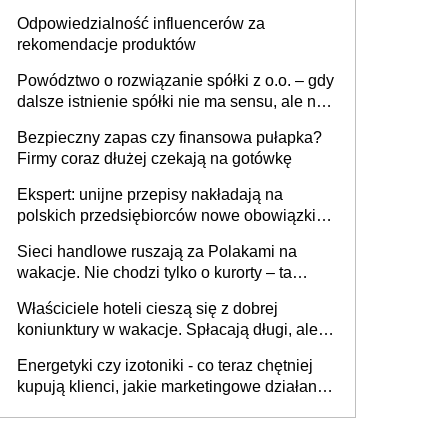
tygodniach?
Odpowiedzialność influencerów za
rekomendacje produktów
Powództwo o rozwiązanie spółki z o.o. – gdy
dalsze istnienie spółki nie ma sensu, ale nie
wszyscy wspólnicy są tego zdania
Bezpieczny zapas czy finansowa pułapka?
Firmy coraz dłużej czekają na gotówkę
Ekspert: unijne przepisy nakładają na
polskich przedsiębiorców nowe obowiązki w
zakresie opakowań
Sieci handlowe ruszają za Polakami na
wakacje. Nie chodzi tylko o kurorty – ta
walka o portfele klientów dzieje się także
Właściciele hoteli cieszą się z dobrej
tam, gdzie wielu spędzi urlop po cichu
koniunktury w wakacje. Spłacają długi, ale
już martwią się, co będzie jesienią
Energetyki czy izotoniki - co teraz chętniej
kupują klienci, jakie marketingowe działania
podejmują sklepy