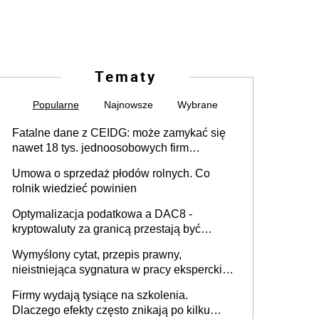
Tematy
Popularne
Najnowsze
Wybrane
Fatalne dane z CEIDG: może zamykać się
nawet 18 tys. jednoosobowych firm
miesięcznie
Umowa o sprzedaż płodów rolnych. Co
rolnik wiedzieć powinien
Optymalizacja podatkowa a DAC8 -
kryptowaluty za granicą przestają być
niewidoczne. I co dalej?
Wymyślony cytat, przepis prawny,
nieistniejąca sygnatura w pracy eksperckiej -
sam zakup ChatGPT to nie wdrożenie AI w
Firmy wydają tysiące na szkolenia.
firmie
Dlaczego efekty często znikają po kilku