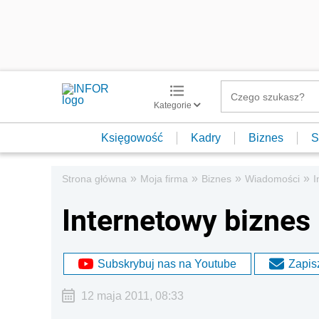
Kategorie
Księgowość
Kadry
Biznes
S
»
»
»
»
Strona główna
Moja firma
Biznes
Wiadomości
I
Internetowy bizne
Subskrybuj nas na Youtube
Zapisz
12 maja 2011, 08:33