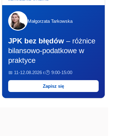
Małgorzata Tarkowska
JPK bez błędów
– różnice
bilansowo-podatkowe w
praktyce
📅 11-12.08.2026 r.
🕐 9:00-15:00
Zapisz się