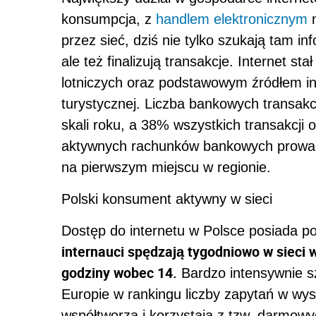
konsumpcja, z
handlem elektronicznym
n
przez sieć, dziś nie tylko szukają tam i
ale też finalizują transakcje. Internet 
lotniczych oraz podstawowym źródłem info
turystycznej. Liczba bankowych transakc
skali roku, a 38% wszystkich transakcji
aktywnych rachunków bankowych prowadzo
na pierwszym miejscu w regionie.
Polski konsument aktywny w sieci
Dostęp do internetu w Polsce posiada
internauci spędzają tygodniowo w sieci w
godziny wobec 14.
Bardzo intensywnie sz
Europie w rankingu liczby zapytań w wys
współtworzą i korzystają z tzw. darmowy