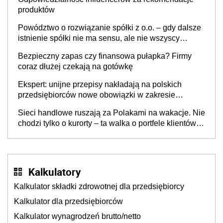
produktów
Powództwo o rozwiązanie spółki z o.o. – gdy dalsze
istnienie spółki nie ma sensu, ale nie wszyscy
wspólnicy są tego zdania
Bezpieczny zapas czy finansowa pułapka? Firmy
coraz dłużej czekają na gotówkę
Ekspert: unijne przepisy nakładają na polskich
przedsiębiorców nowe obowiązki w zakresie
opakowań
Sieci handlowe ruszają za Polakami na wakacje. Nie
chodzi tylko o kurorty – ta walka o portfele klientów
dzieje się także tam, gdzie wielu spędzi urlop po
cichu
Kalkulatory
Kalkulator składki zdrowotnej dla przedsiębiorcy
Kalkulator dla przedsiębiorców
Kalkulator wynagrodzeń brutto/netto