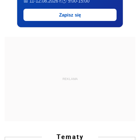
📅 11-12.08.2026 r.
🕐 9:00-15:00
Zapisz się
REKLAMA
Tematy