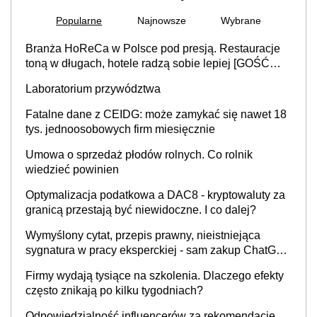
Popularne
Najnowsze
Wybrane
Branża HoReCa w Polsce pod presją. Restauracje
toną w długach, hotele radzą sobie lepiej [GOŚĆ
INFOR.PL]
Laboratorium przywództwa
Fatalne dane z CEIDG: może zamykać się nawet 18
tys. jednoosobowych firm miesięcznie
Umowa o sprzedaż płodów rolnych. Co rolnik
wiedzieć powinien
Optymalizacja podatkowa a DAC8 - kryptowaluty za
granicą przestają być niewidoczne. I co dalej?
Wymyślony cytat, przepis prawny, nieistniejąca
sygnatura w pracy eksperckiej - sam zakup ChatGPT
to nie wdrożenie AI w firmie
Firmy wydają tysiące na szkolenia. Dlaczego efekty
często znikają po kilku tygodniach?
Odpowiedzialność influencerów za rekomendacje