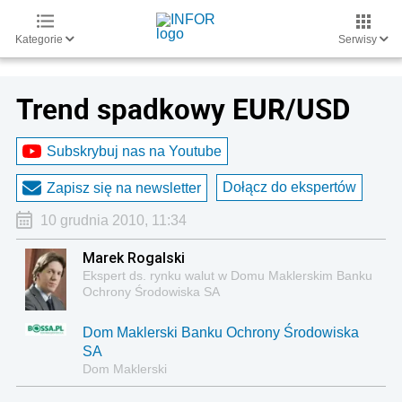
Kategorie
Serwisy
Trend spadkowy EUR/USD
Subskrybuj nas na Youtube
Dołącz do ekspertów
Zapisz się na newsletter
10 grudnia 2010, 11:34
Marek Rogalski
Ekspert ds. rynku walut w Domu Maklerskim Banku
Ochrony Środowiska SA
Dom Maklerski Banku Ochrony Środowiska
SA
Dom Maklerski