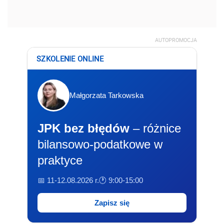
AUTOPROMOCJA
SZKOLENIE ONLINE
Małgorzata Tarkowska
JPK bez błędów
– różnice
bilansowo-podatkowe w
praktyce
📅 11-12.08.2026 r.
🕐 9:00-15:00
Zapisz się