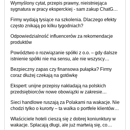
Wymyślony cytat, przepis prawny, nieistniejąca
sygnatura w pracy eksperckiej - sam zakup ChatGPT
to nie wdrożenie AI w firmie
Firmy wydają tysiące na szkolenia. Dlaczego efekty
często znikają po kilku tygodniach?
Odpowiedzialność influencerów za rekomendacje
produktów
Powództwo o rozwiązanie spółki z o.o. – gdy dalsze
istnienie spółki nie ma sensu, ale nie wszyscy
wspólnicy są tego zdania
Bezpieczny zapas czy finansowa pułapka? Firmy
coraz dłużej czekają na gotówkę
Ekspert: unijne przepisy nakładają na polskich
przedsiębiorców nowe obowiązki w zakresie
opakowań
Sieci handlowe ruszają za Polakami na wakacje. Nie
chodzi tylko o kurorty – ta walka o portfele klientów
dzieje się także tam, gdzie wielu spędzi urlop po
Właściciele hoteli cieszą się z dobrej koniunktury w
cichu
wakacje. Spłacają długi, ale już martwią się, co