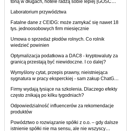
toną w długach, hotele radzą sobie lepiej [GOŚĆ
INFOR.PL]
Laboratorium przywództwa
Fatalne dane z CEIDG: może zamykać się nawet 18
tys. jednoosobowych firm miesięcznie
Umowa o sprzedaż płodów rolnych. Co rolnik
wiedzieć powinien
Optymalizacja podatkowa a DAC8 - kryptowaluty za
granicą przestają być niewidoczne. I co dalej?
Wymyślony cytat, przepis prawny, nieistniejąca
sygnatura w pracy eksperckiej - sam zakup ChatGPT
to nie wdrożenie AI w firmie
Firmy wydają tysiące na szkolenia. Dlaczego efekty
często znikają po kilku tygodniach?
Odpowiedzialność influencerów za rekomendacje
produktów
Powództwo o rozwiązanie spółki z o.o. – gdy dalsze
istnienie spółki nie ma sensu, ale nie wszyscy