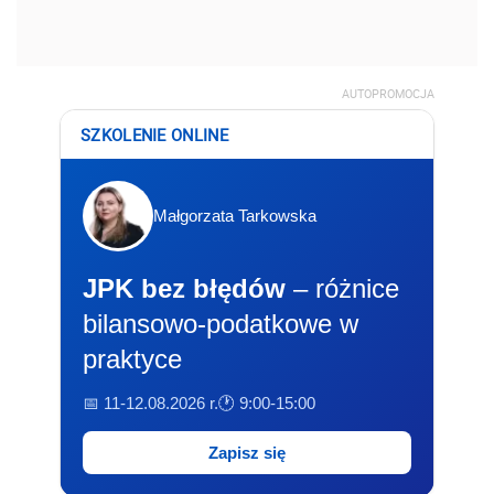
AUTOPROMOCJA
SZKOLENIE ONLINE
Małgorzata Tarkowska
JPK bez błędów
– różnice
bilansowo-podatkowe w
praktyce
📅 11-12.08.2026 r.
🕐 9:00-15:00
Zapisz się